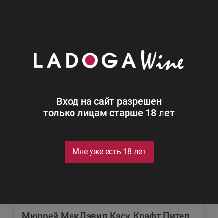
0
Каталог
Найдены совпадения в описании к
товарам
Вход на сайт разрешен
только лицам старше 18 лет
Мне уже есть 18 лет
Мюррей МакДэвид Каск Крафт Питед