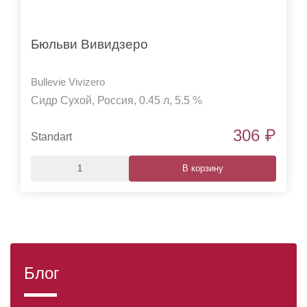
Бюльви Вивидзеро
Bullevie Vivizero
Сидр Сухой, Россия, 0.45 л, 5.5 %
₽
306
Standart
В корзину
Продолжая пользоваться данным сайтом, вы
соглашаетесь на использование файлов cookie в
соответствии с нашей Политикой в отношении обработки
персональных данных на интернет-сайте.
Подробнее
Принять
Блог