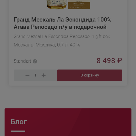
Гранд Мескаль Ла Эскондида 100%
Агава Репосадо п/у в подарочной
упаковке
Grand Mezcal La Escondida Reposado in gift box
Мескаль, Мексика, 0.7 л, 40 %
8 498
₽
Standart
В корзину
Блог