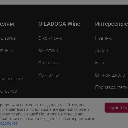
телям
O LADOGA Wine
Интересные
ть заказ
О компании
Новинки
ивным
Винотеки
Акции
Франшиза
Блог
Контакты
Винная школа
циальности
Производители
ельское
ие
родолжая пользоваться данным сайтом, вы
Принять
оглашаетесь на использование файлов cookie в
оответствии с нашей Политикой в отношении
бработки персональных данных на интернет-сайте.
одробнее