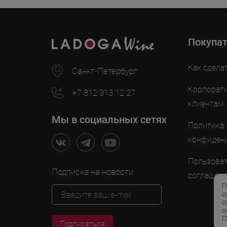
Покупа
Как сдела
Санкт-Петербург
Корпорат
+7 812 313 12 27
клиентам
Мы в социальных сетях
Политика
конфиден
Пользоват
Подписка на новости
соглашен
П
с
с
о
П
Подписаться