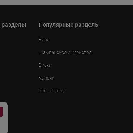
 разделы
Популярные разделы
Вино
Шампанское и игристое
Виски
Коньяк
Все напитки