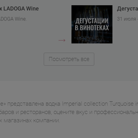
ах LADOGA Wine
Дегуста
ADOGA Wine.
31 июля 
Посмотреть все
представлена водка Imperial collection Turquoise in
баров и ресторанов, оцените вкус и профессиональн
 магазинах компании.