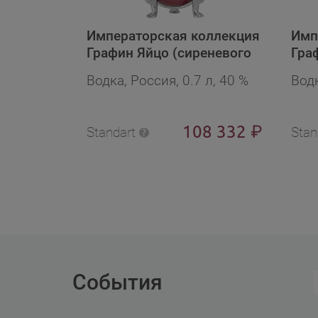
Императорская коллекция
Имп
Графин Яйцо (сиреневого
Гра
цвета с цепью и цветами) в
изум
Водка, Россия, 0.7 л, 40 %
Водк
бархат.п/у в подарочной
под
упаковке
108 332
₽
Standart
Stan
События