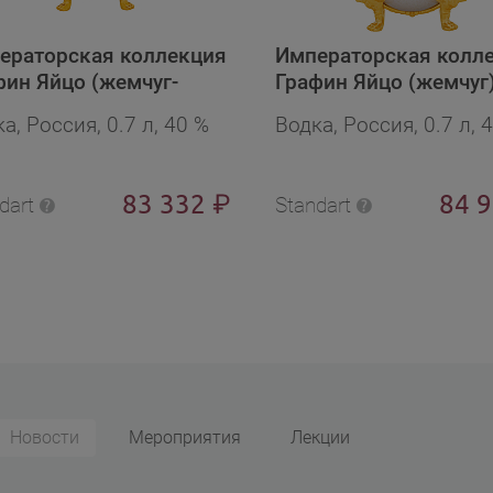
ераторская коллекция
Императорская колл
фин Яйцо (жемчуг-
Графин Яйцо (жемчуг)
руд) в бархат.п/у в
бархат.п/у в подароч
а, Россия, 0.7 л, 40 %
Водка, Россия, 0.7 л, 
арочной упаковке
упаковке
83 332
84 
₽
dart
Standart
Новости
Мероприятия
Лекции