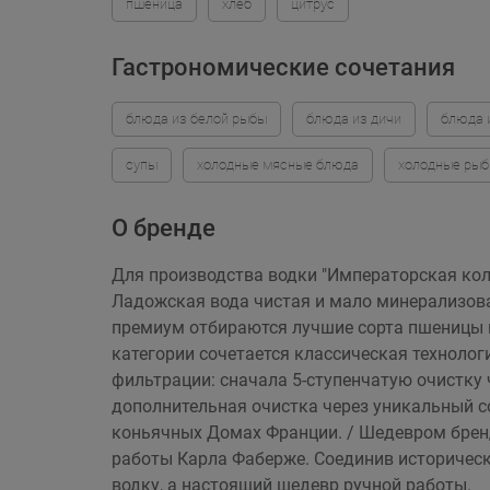
пшеница
хлеб
цитрус
Гастрономические сочетания
блюда из белой рыбы
блюда из дичи
блюда 
супы
холодные мясные блюда
холодные ры
О бренде
Для производства водки "Императорская колл
Ладожская вода чистая и мало минерализован
премиум отбираются лучшие сорта пшеницы и
категории сочетается классическая технолог
фильтрации: сначала 5-ступенчатую очистку 
дополнительная очистка через уникальный с
коньячных Домах Франции. / Шедевром брен
работы Карла Фаберже. Соединив историческ
водку, а настоящий шедевр ручной работы.