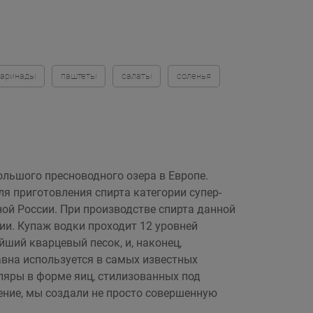
аринады
паштеты
салаты
соленья
ольшого пресноводного озера в Европе.
я приготовления спирта категории супер-
ой России. При производстве спирта данной
ии. Купаж водки проходит 12 уровней
йший кварцевый песок, и, наконец,
авна используется в самых известных
яры в форме яиц, стилизованных под
ние, мы создали не просто совершенную