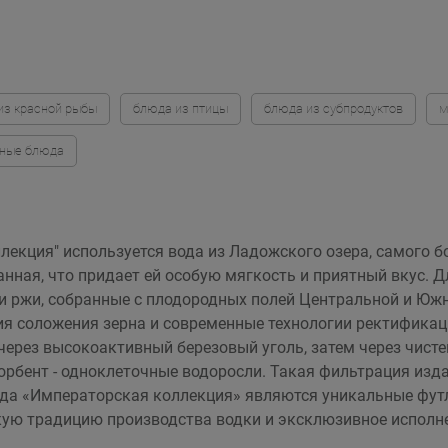
из красной рыбы
блюда из птицы
блюда из субпродуктов
м
бные блюда
екция" используется вода из Ладожского озера, самого б
ная, что придает ей особую мягкость и приятный вкус. Дл
 ржи, собранные с плодородных полей Центральной и Южн
ия соложения зерна и современные технологии ректификац
через высокоактивный березовый уголь, затем через чисте
орбент - одноклеточные водоросли. Такая фильтрация изд
да «Императорская коллекция» являются уникальные футл
ую традицию производства водки и эксклюзивное исполне