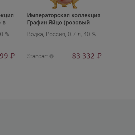
екция
Императорская коллекция
Импера
 в
Графин Яйцо (розовый
Графин 
ной
мрамор) в бархат.п/у в
бархат.
40 %
Водка, Россия, 0.7 л, 40 %
Водка, 
подарочной упаковке
упаков
999
83 332
₽
₽
Standart
Standart