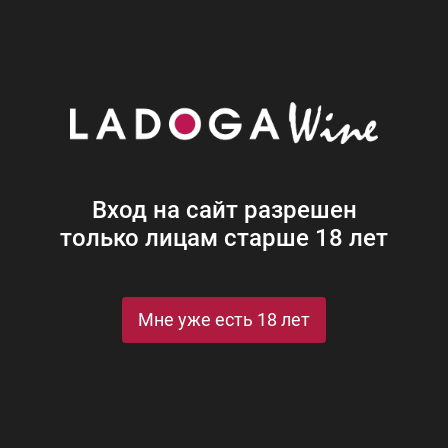
Наши винотеки
Акции
Новости
Блог
Винная
Ром
Виски
Ликеры
Коньяк
Джин
Крепк
Вход на сайт разрешен
только лицам старше 18 лет
рафин Яйцо (бирюза) в бархат.п/у
я Графин Яйцо (бирюза) в барх
Мне уже есть 18 лет
rquoise in velvet gift box
St
Рейтинги и награды