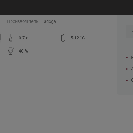
8
Россия
Производитель :
Ladoga
0.7 л
5-12 °C
40 %