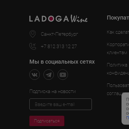
Покупа
Как сдела
Санкт-Петербург
Корпорат
+7 812 313 12 27
клиентам
Мы в социальных сетях
Политика
конфиден
Пользоват
Подписка на новости
соглашен
П
с
с
о
П
Подписаться