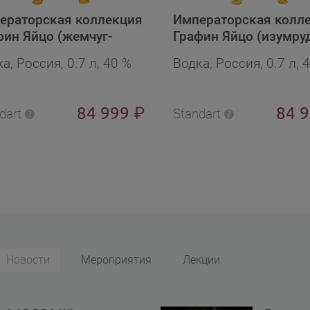
ераторская коллекция
Императорская колл
фин Яйцо (жемчуг-
Графин Яйцо (изумруд
н) в бархат.п/у в
бархат.п/у в подароч
а, Россия, 0.7 л, 40 %
Водка, Россия, 0.7 л, 
арочной упаковке
упаковке
84 999
84 
₽
dart
Standart
Новости
Мероприятия
Лекции