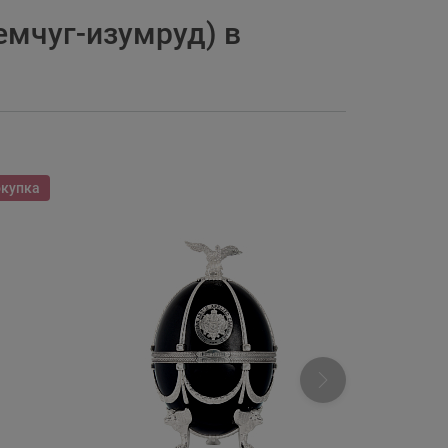
емчуг-изумруд) в
окупка