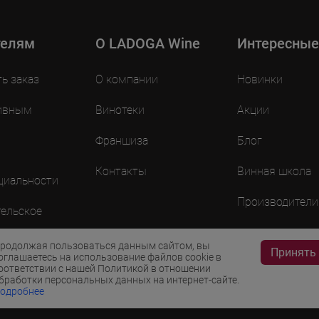
телям
O LADOGA Wine
Интересные
ть заказ
О компании
Новинки
ивным
Винотеки
Акции
Франшиза
Блог
Контакты
Винная школа
циальности
Производители
ельское
ие
родолжая пользоваться данным сайтом, вы
Принять
оглашаетесь на использование файлов cookie в
оответствии с нашей Политикой в отношении
бработки персональных данных на интернет-сайте.
одробнее