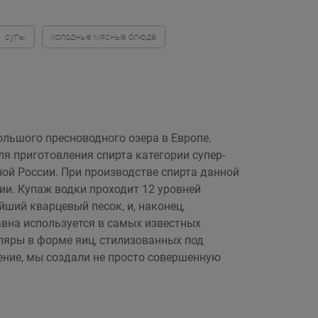
супы
холодные мясные блюда
ольшого пресноводного озера в Европе.
я приготовления спирта категории супер-
ой России. При производстве спирта данной
ии. Купаж водки проходит 12 уровней
йший кварцевый песок, и, наконец,
авна используется в самых известных
яры в форме яиц, стилизованных под
ние, мы создали не просто совершенную