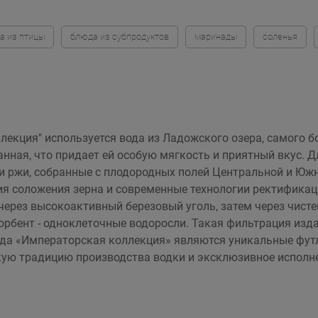
а из птицы
блюда из субпродуктов
маринады
соленья
екция" используется вода из Ладожского озера, самого б
ная, что придает ей особую мягкость и приятный вкус. Дл
 ржи, собранные с плодородных полей Центральной и Южн
ия соложения зерна и современные технологии ректификац
через высокоактивный березовый уголь, затем через чисте
орбент - одноклеточные водоросли. Такая фильтрация изд
да «Императорская коллекция» являются уникальные футл
ую традицию производства водки и эксклюзивное исполне