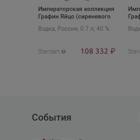
Императорская коллекция
Имп
Графин Яйцо (сиреневого
Гра
цвета с цепью и цветами) в
руби
Водка, Россия, 0.7 л, 40 %
Водк
бархат.п/у в подарочной
под
упаковке
108 332
₽
Standart
Stan
События