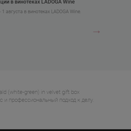
ции в винотеках LADOGA Wine
- 1 августа в винотеках LADOGA Wine.
(white-green) in velvet gift box
ус и профессиональный подход к делу.