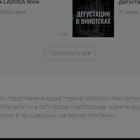
ах LADOGA Wine
Дегуста
ADOGA Wine.
31 июля 
Посмотреть все
представлена водка Imperial collection Pearl-Emerald 
йте напитки в сети баров и ресторанов, оцените вк
можно в официальных магазинах компании.