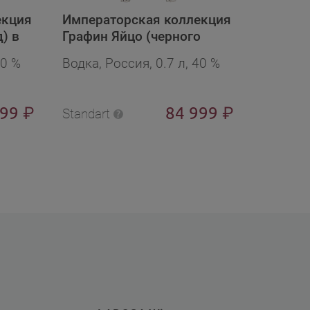
екция
Императорская коллекция
Импера
) в
Графин Яйцо (черного
Графин 
ной
цвета) в бархат.п/у в
зеленог
40 %
Водка, Россия, 0.7 л, 40 %
Водка, 
подарочной упаковке
ландыша
подаро
999
84 999
₽
₽
Standart
Standart