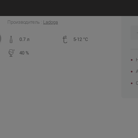
8
Россия
Производитель :
Ladoga
0.7 л
5-12 °C
40 %