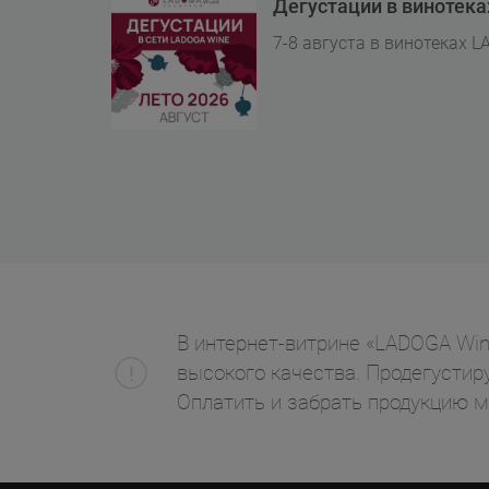
Дегустации в винотек
7-8 августа в винотеках L
В интернет-витрине «LADOGA Wine» 
высокого качества. Продегустиру
Оплатить и забрать продукцию 