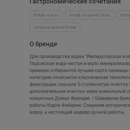
Гастрономические сочетания
блюда из дичи
блюда из красной рыбы
блюд
холодные рыбные блюда
О бренде
Для производства водки "Императорская колл
Ладожская вода чистая и мало минерализован
премиум отбираются лучшие сорта пшеницы и
категории сочетается классическая технолог
фильтрации: сначала 5-ступенчатую очистку 
дополнительная очистка через уникальный с
коньячных Домах Франции. / Шедевром брен
работы Карла Фаберже. Соединив историческ
водку, а настоящий шедевр ручной работы.