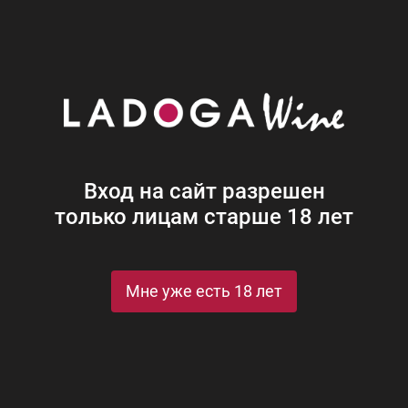
Наши винотеки
Акции
Новости
Блог
Винная
Ром
Виски
Ликеры
Коньяк
Джин
Крепк
Вход на сайт разрешен
только лицам старше 18 лет
рафин Яйцо (жемчуг-изумруд) в бархат.п/у
я Графин Яйцо (жемчуг-изумру
Мне уже есть 18 лет
arl-Emerald (white-green) in velvet gift box
St
Рейтинги и награды