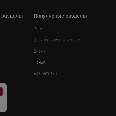
 разделы
Популярные разделы
Вино
Шампанское и игристое
Виски
Коньяк
Все напитки