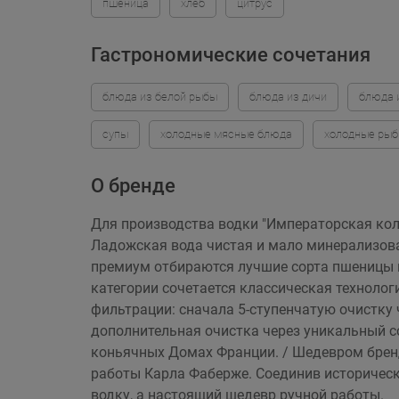
пшеница
хлеб
цитрус
Гастрономические сочетания
блюда из белой рыбы
блюда из дичи
блюда 
супы
холодные мясные блюда
холодные ры
О бренде
Для производства водки "Императорская колл
Ладожская вода чистая и мало минерализован
премиум отбираются лучшие сорта пшеницы и
категории сочетается классическая технолог
фильтрации: сначала 5-ступенчатую очистку 
дополнительная очистка через уникальный с
коньячных Домах Франции. / Шедевром брен
работы Карла Фаберже. Соединив историческ
водку, а настоящий шедевр ручной работы.