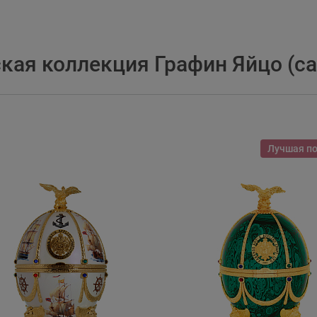
ая коллекция Графин Яйцо (сап
Лучшая п