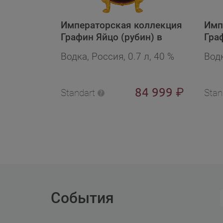
Императорская коллекция
Имп
Графин Яйцо (рубин) в
Гра
бархат.п/у в подарочной
с па
Водка, Россия, 0.7 л, 40 %
Водк
упаковке
у в
84 999
₽
Standart
Stan
События