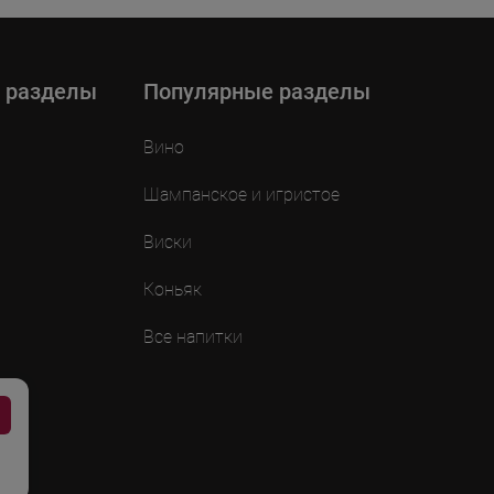
 разделы
Популярные разделы
Вино
Шампанское и игристое
Виски
Коньяк
Все напитки