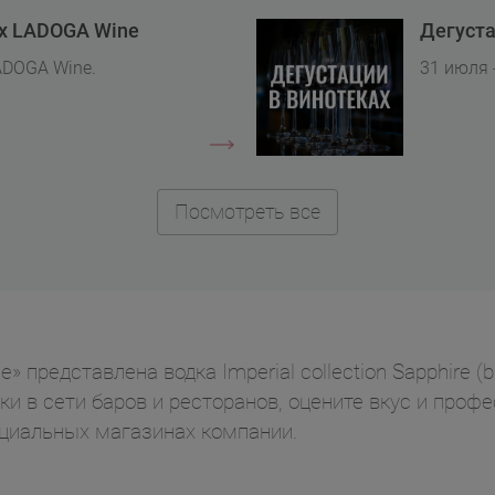
ах LADOGA Wine
Дегуста
ADOGA Wine.
31 июля 
Посмотреть все
представлена водка Imperial collection Sapphire (blue
ки в сети баров и ресторанов, оцените вкус и проф
циальных магазинах компании.