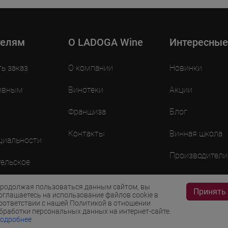
телям
O LADOGA Wine
Интересные
ть заказ
О компании
Новинки
ивным
Винотеки
Акции
Франшиза
Блог
Контакты
Винная школа
циальности
Производители
ельское
ие
родолжая пользоваться данным сайтом, вы
Принять
оглашаетесь на использование файлов cookie в
оответствии с нашей Политикой в отношении
бработки персональных данных на интернет-сайте.
одробнее