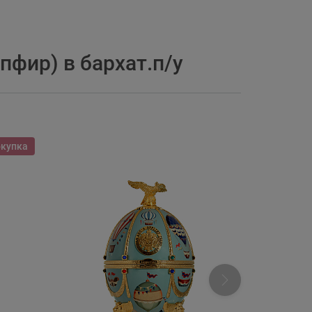
фир) в бархат.п/у
окупка