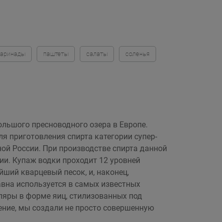
аринады
паштеты
салаты
соленья
ольшого пресноводного озера в Европе.
я приготовления спирта категории супер-
ой России. При производстве спирта данной
ии. Купаж водки проходит 12 уровней
йший кварцевый песок, и, наконец,
авна используется в самых известных
яры в форме яиц, стилизованных под
ние, мы создали не просто совершенную