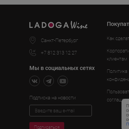
Покупа
Как сдела
Санкт-Петербург
Корпорат
+7 812 313 12 27
клиентам
Мы в социальных сетях
Политика
конфиден
Пользоват
Подписка на новости
соглашен
П
с
с
о
П
Подписаться