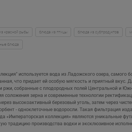
из красной рыбы
блюда из птицы
блюда из субпродуктов
м
бные блюда
екция" используется вода из Ладожского озера, самого б
ная, что придает ей особую мягкость и приятный вкус. Дл
 ржи, собранные с плодородных полей Центральной и Южн
ия соложения зерна и современные технологии ректификац
через высокоактивный березовый уголь, затем через чисте
орбент - одноклеточные водоросли. Такая фильтрация изд
да «Императорская коллекция» являются уникальные футл
ую традицию производства водки и эксклюзивное исполне