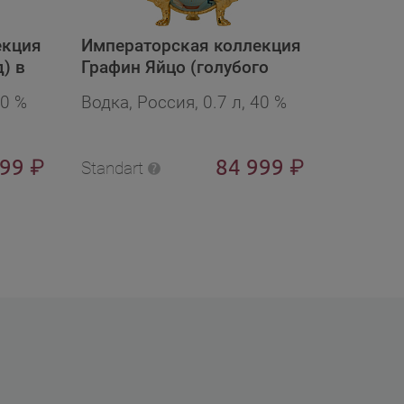
екция
Императорская коллекция
Импера
) в
Графин Яйцо (голубого
Графин 
ной
цвета с воздуш. шарами )
рубин) 
40 %
Водка, Россия, 0.7 л, 40 %
Водка, 
в бархат.п/у в подарочной
подаро
упаковке
999
84 999
₽
₽
Standart
Standart