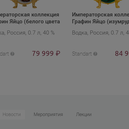
ераторская коллекция
Императорская колл
фин Яйцо (белого цвета
Графин Яйцо (изумруд
русниками) в бархат.п/
бархат.п/у в подароч
а, Россия, 0.7 л, 40 %
Водка, Россия, 0.7 л, 
 подарочной упаковке
упаковке
79 999
84 
₽
dart
Standart
Новости
Мероприятия
Лекции