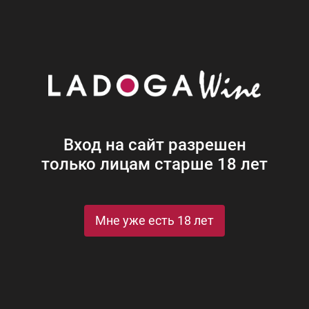
Наши винотеки
Акции
Новости
Блог
Винная
Ром
Виски
Ликеры
Коньяк
Джин
Крепк
Вход на сайт разрешен
только лицам старше 18 лет
рафин Яйцо (сапфир) в бархат.п/у
я Графин Яйцо (сапфир) в барх
Мне уже есть 18 лет
pphire (blue) in velvet gift box
St
Рейтинги и награды