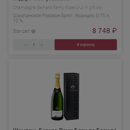
Champagne Bernard Remy Rose brut in gift box
Шампанское Розовое Брют, Франция, 0.75 л,
12 %
8 748
₽
Standart
В корзину