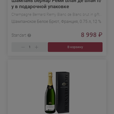
Шампань Бернар Реми Блан де Блан п/
у в подарочной упаковке
Champagne Bernard Remy Blanc de Blanc brut in gift box
Шампанское Белое Брют, Франция, 0.75 л, 12 %
8 998
₽
Standart
В корзину