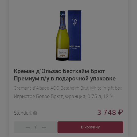
Креман д`Эльзас Бестхайм Брют
Премиум п/у в подарочной упаковке
Cremant d`Alsace AOC Bestheim Brut White in gift box
Игристое Белое Брют, Франция, 0.75 л, 12 %
3 748
₽
Standart
В корзину