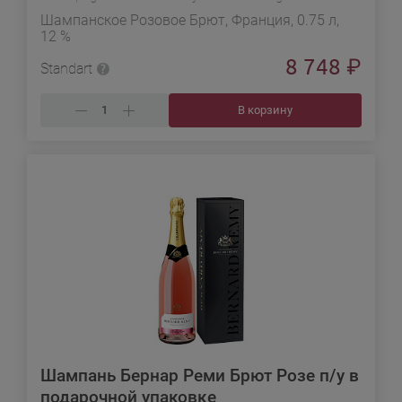
Шампанское Розовое Брют, Франция, 0.75 л,
12 %
8 748
₽
Standart
В корзину
Шампань Бернар Реми Брют Розе п/у в
подарочной упаковке