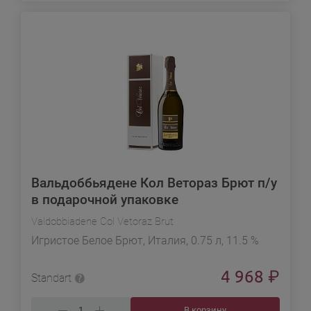
Вальдоббьядене Кол Ветораз Брют п/у
в подарочной упаковке
Valdobbiadene Col Vetoraz Brut
Игристое Белое Брют, Италия, 0.75 л, 11.5 %
4 968
₽
Standart
В корзину