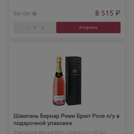
8 515
₽
Standart
В корзину
Шампань Бернар Реми Брют Розе п/у в
подарочной упаковке
Champagne Bernard Remy Rose brut in gift box