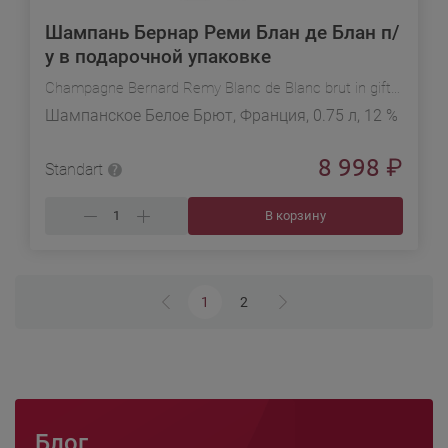
Шампань Бернар Реми Блан де Блан п/
у в подарочной упаковке
Champagne Bernard Remy Blanc de Blanc brut in gift box
Шампанское Белое Брют, Франция, 0.75 л, 12 %
8 998
₽
Standart
В корзину
1
2
Блог