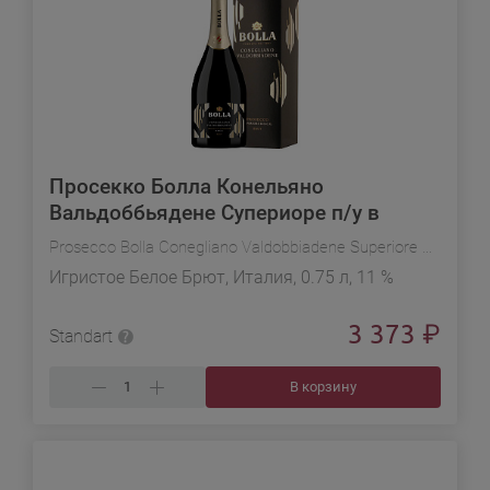
Просекко Болла Конельяно
Вальдоббьядене Супериоре п/у в
подарочной упаковке
Prosecco Bolla Conegliano Valdobbiadene Superiore DOCG
Игристое Белое Брют, Италия, 0.75 л, 11 %
3 373
₽
Standart
В корзину