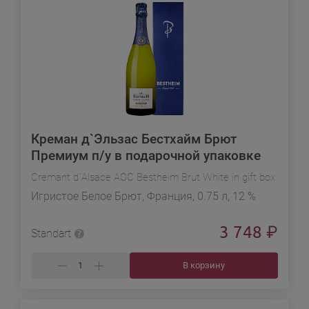
Креман д`Эльзас Бестхайм Брют
Премиум п/у в подарочной упаковке
Cremant d`Alsace AOC Bestheim Brut White in gift box
Игристое Белое Брют, Франция, 0.75 л, 12 %
3 748
₽
Standart
В корзину