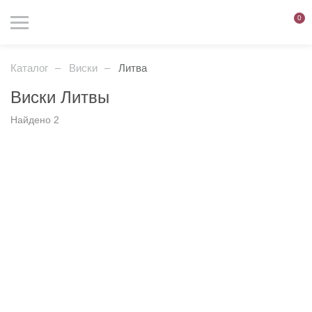
0
Каталог
Виски
Литва
Виски Литвы
Вход на сайт разрешен
Найдено 2
только лицам старше 18 лет
Фильтр
Сортировка
Мне уже есть 18 лет