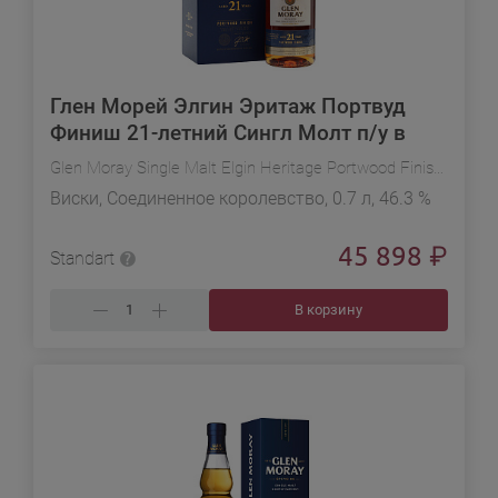
Глен Морей Элгин Эритаж Портвуд
Финиш 21-летний Сингл Молт п/у в
подарочной упаковке
Glen Moray Single Malt Elgin Heritage Portwood Finish 21 YO in gift box
Виски, Соединенное королевство, 0.7 л, 46.3 %
45 898
₽
Standart
В корзину