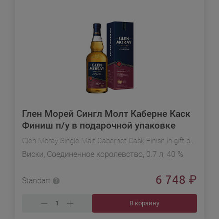
Глен Морей Сингл Молт Каберне Каск
Финиш п/у в подарочной упаковке
Glen Moray Single Malt Cabernet Cask Finish in gift box
Виски, Соединенное королевство, 0.7 л, 40 %
6 748
₽
Standart
В корзину