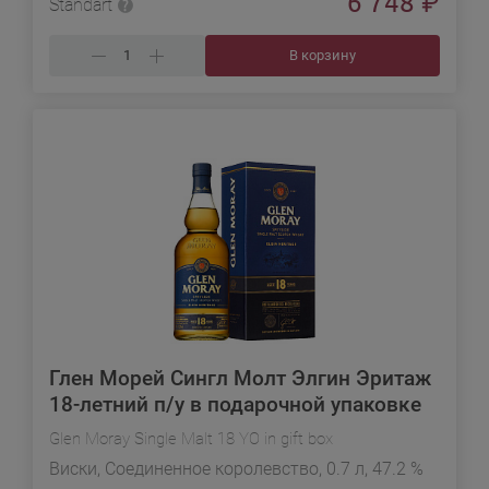
6 748
₽
Standart
В корзину
Глен Морей Сингл Молт Элгин Эритаж
18-летний п/у в подарочной упаковке
Glen Moray Single Malt 18 YO in gift box
Виски, Соединенное королевство, 0.7 л, 47.2 %