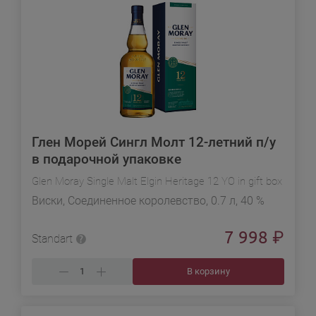
Глен Морей Сингл Молт 12-летний п/у
в подарочной упаковке
Glen Moray Single Malt Elgin Heritage 12 YO in gift box
Виски, Соединенное королевство, 0.7 л, 40 %
7 998
₽
Standart
В корзину