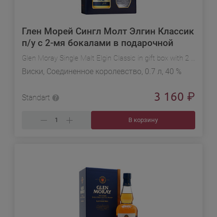
Глен Морей Сингл Молт Элгин Классик
п/у с 2-мя бокалами в подарочной
упаковке
Glen Moray Single Malt Elgin Classic in gift box with 2 glasses
Виски, Соединенное королевство, 0.7 л, 40 %
3 160
₽
Standart
В корзину