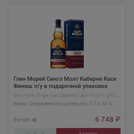
Глен Морей Сингл Молт Каберне Каск
Финиш п/у в подарочной упаковке
Glen Moray Single Malt Cabernet Cask Finish in gift box
Виски, Соединенное королевство, 0.7 л, 40 %
6 748
₽
Standart
В корзину