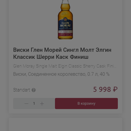
Виски Глен Морей Сингл Молт Элгин
Классик Шерри Каск Финиш
Glen Moray Single Malt Elgin Classic Sherry Cask Finish
Виски, Соединенное королевство, 0.7 л, 40 %
5 998
₽
Standart
В корзину