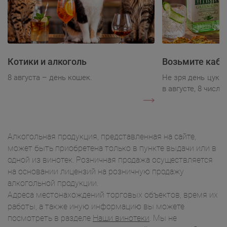
Котики и алкоголь
Возьмите каба
8 августа – день кошек.
Не зря день цукк
в августе, 8 числа.
Алкогольная продукция, представленная на сайте,
может быть приобретена только в пункте выдачи или в
одной из винотек. Розничная продажа осуществляется
на основании лицензий на розничную продажу
алкогольной продукции.
Адреса местонахождений торговых объектов, время их
работы, а также иную информацию вы можете
посмотреть в разделе
Наши винотеки
. Мы не