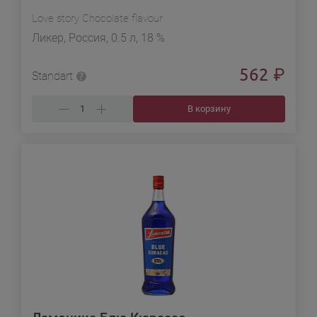
Love story Chocolate flavour
Ликер, Россия, 0.5 л, 18 %
562
₽
Standart
В корзину