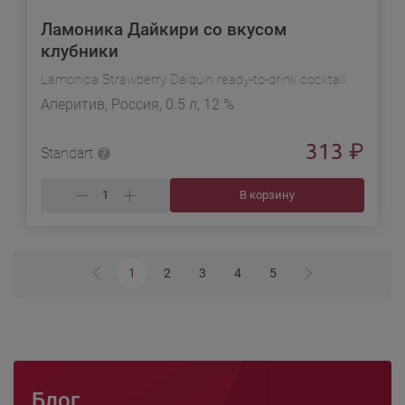
Ламоника Дайкири со вкусом
клубники
Lamonica Strawberry Daiquiri ready-to-drink cocktail
Аперитив, Россия, 0.5 л, 12 %
313
₽
Standart
В корзину
1
2
3
4
5
Блог