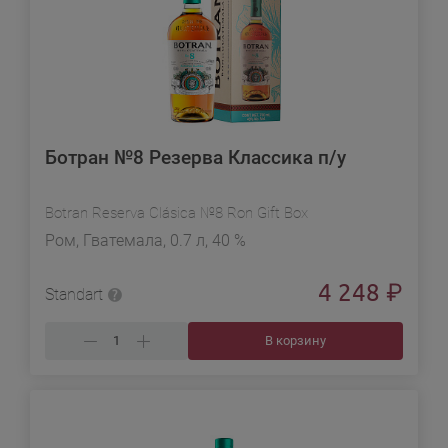
Ботран №8 Резерва Классика п/у
Botran Reserva Clásica №8 Ron Gift Box
Ром, Гватемала, 0.7 л, 40 %
4 248
₽
Standart
В корзину