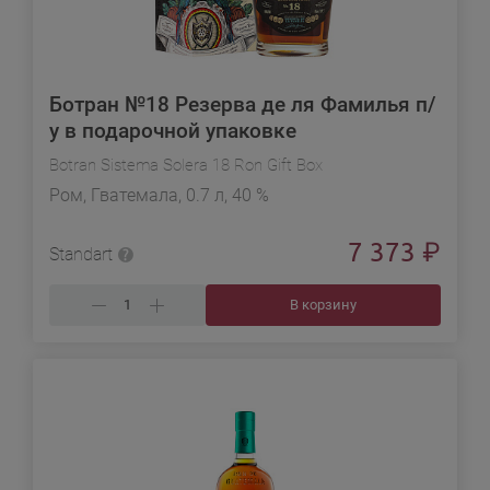
Ботран №18 Резерва де ля Фамилья п/
у в подарочной упаковке
Botran Sistema Solera 18 Ron Gift Box
Ром, Гватемала, 0.7 л, 40 %
7 373
₽
Standart
В корзину