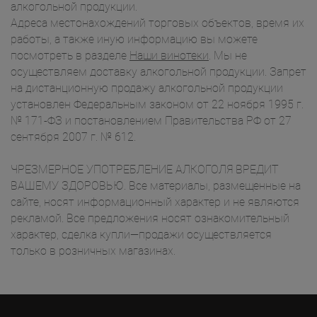
алкогольной продукции.
Адреса местонахождений торговых объектов, время их
работы, а также иную информацию вы можете
посмотреть в разделе
Наши винотеки
. Мы не
осуществляем доставку алкогольной продукции. Запрет
на дистанционную продажу алкогольной продукции
установлен Федеральным законом от 22 ноября 1995 г.
№ 171-ФЗ и постановлением Правительства РФ от 27
сентября 2007 г. № 612.
ЧРЕЗМЕРНОЕ УПОТРЕБЛЕНИЕ АЛКОГОЛЯ ВРЕДИТ
ВАШЕМУ ЗДОРОВЬЮ. Все материалы, размещенные на
сайте, носят информационный характер и не являются
рекламой. Все предложения носят ознакомительный
характер, сделка купли—продажи осуществляется
только в розничных магазинах.