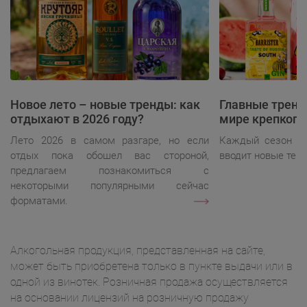
Новое лето – новые тренды: как
Главные тренд
отдыхают в 2026 году?
мире крепкого
Лето 2026 в самом разгаре, но если
Каждый сезон ди
отдых пока обошел вас стороной,
вводит новые тен
предлагаем познакомиться с
некоторыми популярными сейчас
форматами.
Алкогольная продукция, представленная на сайте,
может быть приобретена только в пункте выдачи или в
одной из винотек. Розничная продажа осуществляется
на основании лицензий на розничную продажу