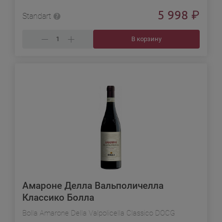
5 998
₽
Standart
В корзину
Амароне Делла Вальполичелла
Классико Болла
Bolla Amarone Della Valpolicella Classico DOCG