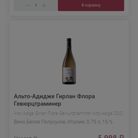
В корзину
Альто-Адидже Гирлан Флора
Гевюрцтраминер
Alto Adige Girlan Flora Gewurztraminer Alto Adige DOC
Вино Белое Полусухое, Италия, 0.75 л, 15 %
5 998
₽