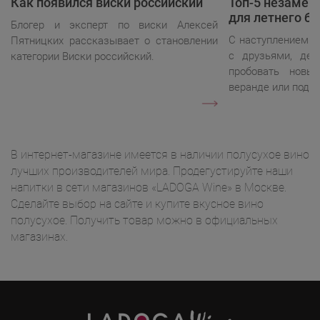
Как появился виски российский
Топ-5 незаме
для летнего ба
Блогер и эксперт по виски Алексей
С наступлением л
Пятницких рассказывает о становлении
с друзьями, дел
категории Виски российский.
пробовать новы
веранде или под 
В интернет-магазине имеется в наличии полусухое вино
лучших производителей мира. Продегустируйте наши
напитки в сети магазинов «LADOGA Wine» в Москве.
Сделайте выбор на сайте и купите вкусное вино
полусухое. Получить товар можно в официальных
магазинах.