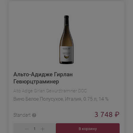
Альто-Адидже Гирлан
Гевюрцтраминер
Alto Adige Girlan Gewurztraminer DOC
Вино Белое Полусухое, Италия, 0.75 л, 14 %
3 748
₽
Standart
В корзину