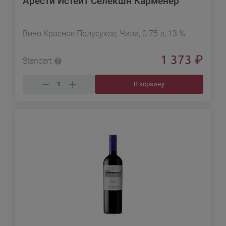
Арести Истейт Селекшн Карменер
Вино Красное Полусухое, Чили, 0.75 л, 13 %
1 373
₽
Standart
В корзину