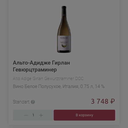
Альто-Адидже Гирлан
Гевюрцтраминер
Alto Adige Girlan Gewurztraminer DOC
Вино Белое Полусухое, Италия, 0.75 л, 14 %
3 748
₽
Standart
В корзину