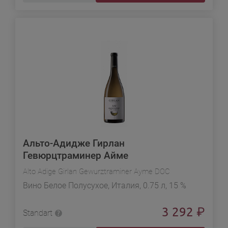
Альто-Адидже Гирлан
Гевюрцтраминер Айме
Alto Adige Girlan Gewurztraminer Ayme DOC
Вино Белое Полусухое, Италия, 0.75 л, 15 %
3 292
₽
Standart