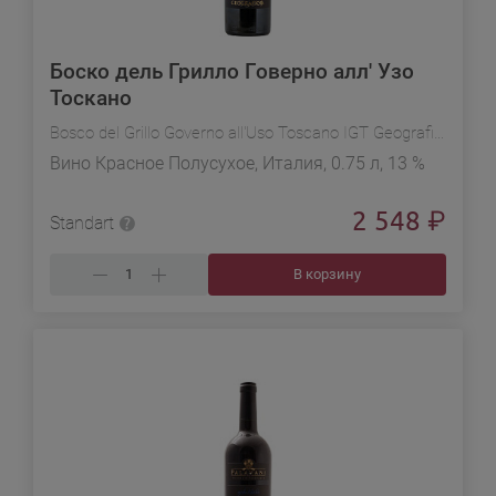
Боско дель Грилло Говерно алл' Узо
Тоскано
Bosco del Grillo Governo all'Uso Toscano IGT Geografico
Вино Красное Полусухое, Италия, 0.75 л, 13 %
2 548
₽
Standart
В корзину