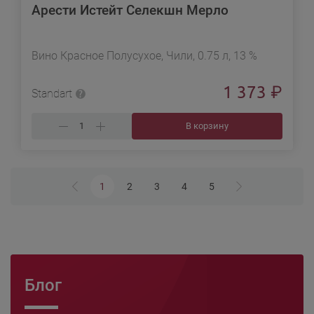
Арести Истейт Селекшн Мерло
Вино Красное Полусухое, Чили, 0.75 л, 13 %
1 373
₽
Standart
В корзину
1
2
3
4
5
Блог