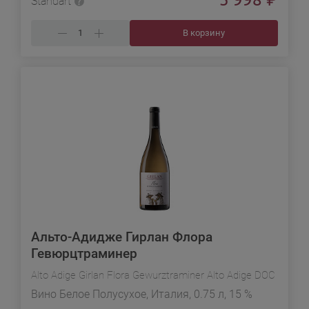
Standart
В корзину
Альто-Адидже Гирлан Флора
Гевюрцтраминер
Alto Adige Girlan Flora Gewurztraminer Alto Adige DOC
Вино Белое Полусухое, Италия, 0.75 л, 15 %