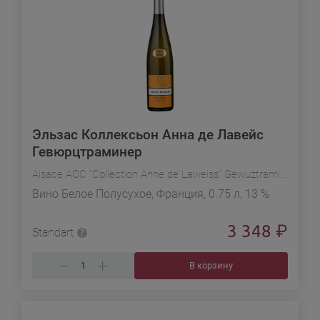
Эльзас Коллексьон Анна де Лавейс
Гевюрцтраминер
Alsace AOC "Collection Anne de Laweiss" Gewuztraminer
Вино Белое Полусухое, Франция, 0.75 л, 13 %
3 348
₽
Standart
В корзину