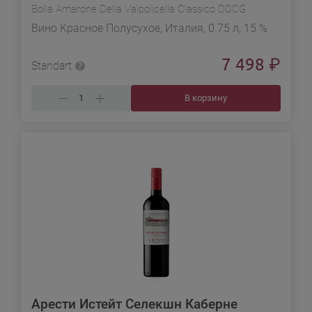
Bolla Amarone Della Valpolicella Classico DOCG
Вино Красное Полусухое, Италия, 0.75 л, 15 %
7 498
₽
Standart
В корзину
Арести Истейт Селекшн Каберне