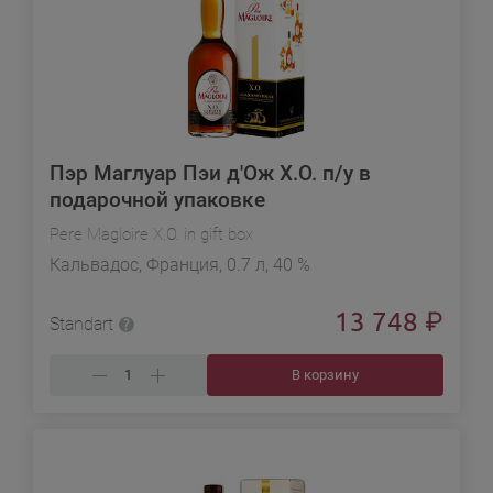
Пэр Маглуар Пэи д'Ож X.O. п/у в
подарочной упаковке
Pere Magloire X.O. in gift box
Кальвадос, Франция, 0.7 л, 40 %
13 748
₽
Standart
В корзину