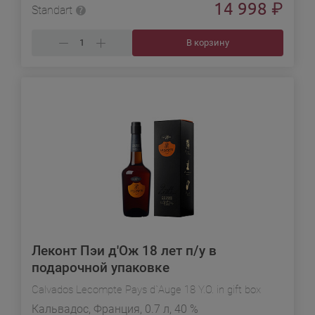
14 998
₽
Standart
В корзину
Леконт Пэи д'Ож 18 лет п/у в
подарочной упаковке
Calvados Lecompte Pays d`Auge 18 Y.O. in gift box
Кальвадос, Франция, 0.7 л, 40 %