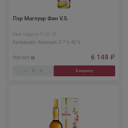
Пэр Маглуар Фин V.S.
Pere Magloire FINE V.S.
Кальвадос, Франция, 0.7 л, 40 %
6 148
₽
Standart
В корзину