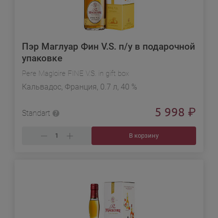
Пэр Маглуар Фин V.S. п/у в подарочной
упаковке
Pere Magloire FINE V.S. in gift box
Кальвадос, Франция, 0.7 л, 40 %
5 998
₽
Standart
В корзину