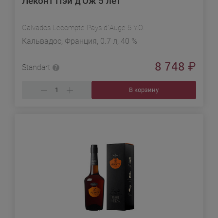
Леконт Пэи д'Ож 5 лет
Calvados Lecompte Pays d`Auge 5 Y.O.
Кальвадос, Франция, 0.7 л, 40 %
8 748
₽
Standart
В корзину