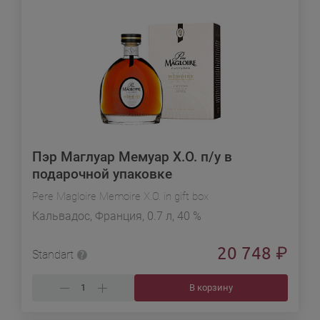
Пэр Маглуар Мемуар X.O. п/у в
подарочной упаковке
Pere Magloire Memoire X.O. in gift box
Кальвадос, Франция, 0.7 л, 40 %
20 748
₽
Standart
В корзину