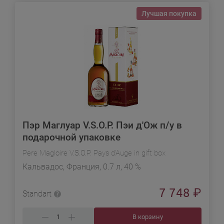
Лучшая покупка
Пэр Маглуар V.S.O.P. Пэи д'Ож п/у в
подарочной упаковке
Pere Magloire V.S.O.P. Pays d'Auge in gift box
Кальвадос, Франция, 0.7 л, 40 %
7 748
₽
Standart
В корзину