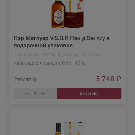
Пэр Маглуар V.S.O.P. Пэи д'Ож п/у в
подарочной упаковке
Pere Magloire V.S.O.P. Pays d'Auge in gift box
Кальвадос, Франция, 0.5 л, 40 %
5 748
₽
Standart
В корзину