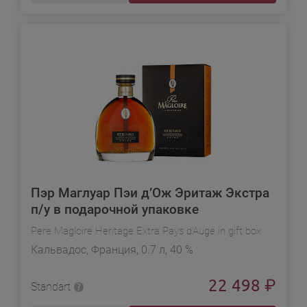
Пэр Маглуар Пэи д’Ож Эритаж Экстра
п/у в подарочной упаковке
Pere Magloire Heritage Extra Pays d'Auge in gift box
Кальвадос, Франция, 0.7 л, 40 %
22 498
₽
Standart