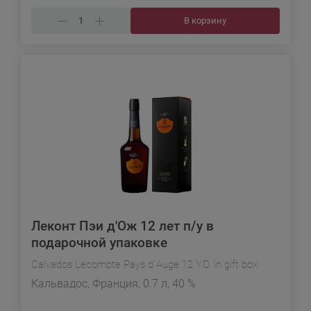
В корзину
Леконт Пэи д'Ож 12 лет п/у в
подарочной упаковке
Calvados Lecompte Pays d`Auge 12 Y.O. in gift box
Кальвадос, Франция, 0.7 л, 40 %