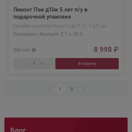
Леконт Пэи д'Ож 5 лет п/у в
подарочной упаковке
Calvados Lecompte Pays d`Auge 5 Y.O. in gift box
Кальвадос, Франция, 0.7 л, 40 %
8 998
₽
Standart
В корзину
1
2
Блог