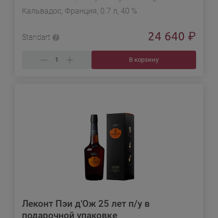
Кальвадос, Франция, 0.7 л, 40 %
24 640
₽
Standart
В корзину
Леконт Пэи д'Ож 25 лет п/у в
подарочной упаковке