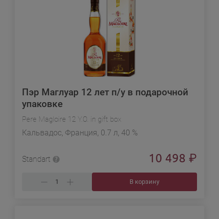
Пэр Маглуар 12 лет п/у в подарочной
упаковке
Pere Magloire 12 Y.O. in gift box
Кальвадос, Франция, 0.7 л, 40 %
10 498
₽
Standart
В корзину