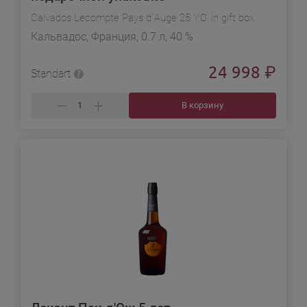
Calvados Lecompte Pays d`Auge 25 Y.O. in gift box
Кальвадос, Франция, 0.7 л, 40 %
24 998
₽
Standart
В корзину