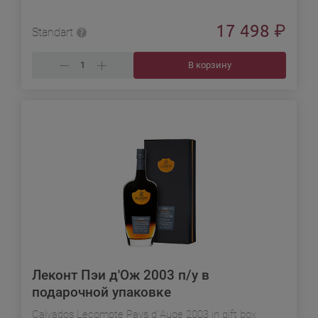
17 498
₽
Standart
В корзину
Леконт Пэи д'Ож 2003 п/у в
подарочной упаковке
Calvados Lecompte Pays d`Auge 2003 in gift box