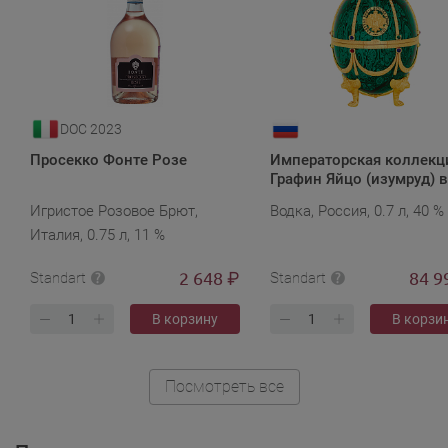
DOC 2023
Просекко Фонте Розе
Императорская коллекц
Графин Яйцо (изумруд) в
бархат.п/у в подарочной
Игристое Розовое Брют,
Водка, Россия, 0.7 л, 40 %
упаковке
Италия, 0.75 л, 11 %
2 648
84 9
₽
Standart
Standart
В корзину
В корзи
Посмотреть все