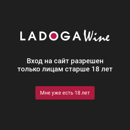
Наши винотеки
Акции
Новости
Блог
Винная
Ром
Виски
Ликеры
Коньяк
Джин
Крепк
Вход на сайт разрешен
только лицам старше 18 лет
о 2
Мне уже есть 18 лет