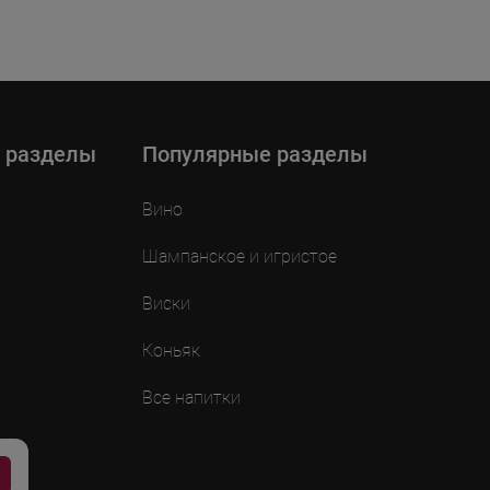
 разделы
Популярные разделы
Вино
Шампанское и игристое
Виски
Коньяк
Все напитки