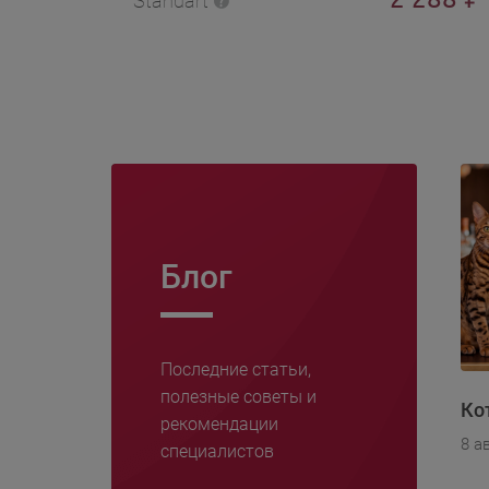
Standart
Блог
Последние статьи,
полезные советы и
Ко
рекомендации
8 а
специалистов