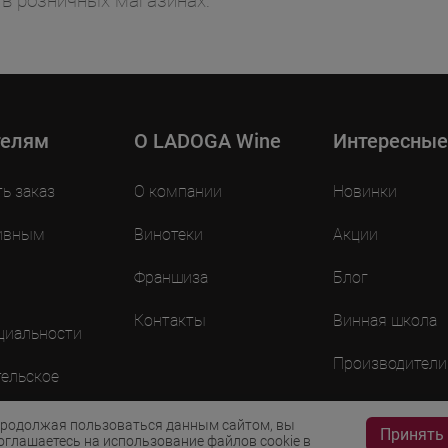
 в розничных магазинах.
телям
O LADOGA Wine
Интересные
ть заказ
О компании
Новинки
ивным
Винотеки
Акции
Франшиза
Блог
Контакты
Винная школа
циальности
Производители
ельское
ие
родолжая пользоваться данным сайтом, вы
Принять
оглашаетесь на использование файлов cookie в