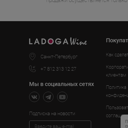
продажи осуществляется только
Покупа
Как сдела
Санкт-Петербург
Корпорат
+7 812 313 12 27
клиентам
Мы в социальных сетях
Политика
конфиден
Пользоват
Подписка на новости
соглашен
П
с