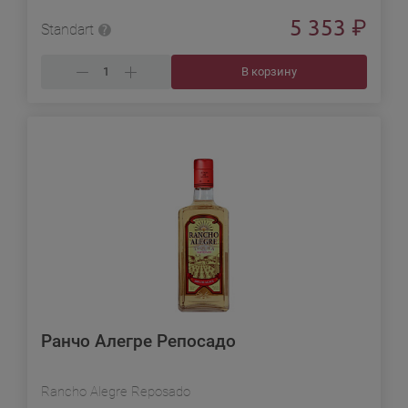
5 353
₽
Standart
В корзину
Ранчо Алегре Репосадо
Rancho Alegre Reposado