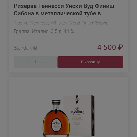
Ризерва Теннесси Уиски Вуд Финиш
Сибона в металлической тубе в
подарочной упаковке
Riserva "Tennessy Whiskey Wood Finish" Sibona
Граппа, Италия, 0.5 л, 44 %
4 500
₽
Standart
В корзину