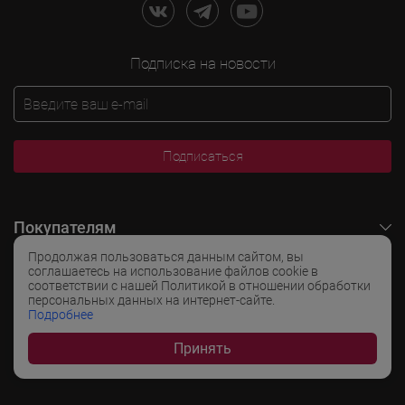
Подписка на новости
Подписаться
Покупателям
Продолжая пользоваться данным сайтом, вы
O LADOGA Wine
соглашаетесь на использование файлов cookie в
соответствии с нашей Политикой в отношении обработки
персональных данных на интернет-сайте.
Интересные разделы
Подробнее
Принять
Популярные разделы