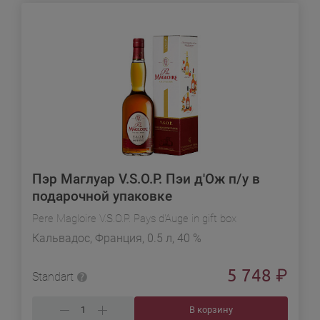
Пэр Маглуар V.S.O.P. Пэи д'Ож п/у в
подарочной упаковке
Pere Magloire V.S.O.P. Pays d'Auge in gift box
Кальвадос, Франция, 0.5 л, 40 %
5 748
₽
Standart
В корзину