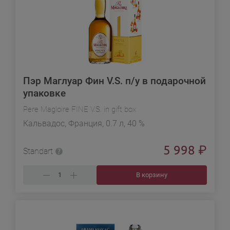
Пэр Маглуар Фин V.S. п/у в подарочной
упаковке
Pere Magloire FINE V.S. in gift box
Кальвадос, Франция, 0.7 л, 40 %
5 998
₽
Standart
В корзину