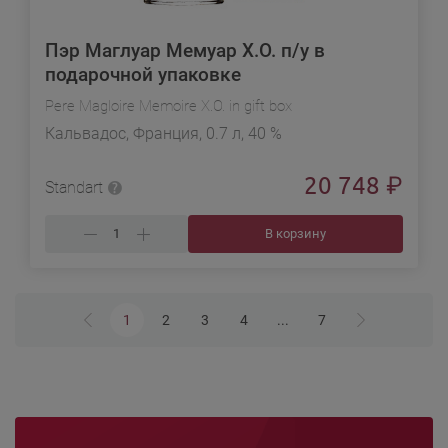
Пэр Маглуар Мемуар X.O. п/у в
подарочной упаковке
Pere Magloire Memoire X.O. in gift box
Кальвадос, Франция, 0.7 л, 40 %
20 748
₽
Standart
В корзину
1
2
3
4
...
7