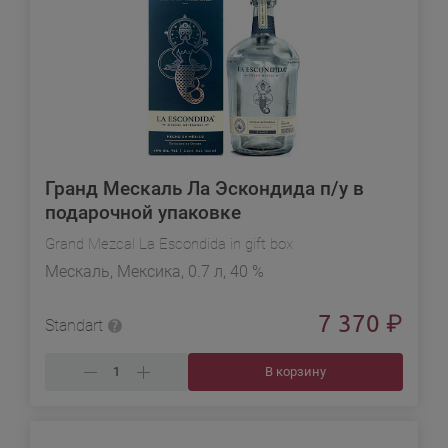
Гранд Мескаль Ла Эскондида п/у в
подарочной упаковке
Grand Mezcal La Escondida in gift box
Мескаль, Мексика, 0.7 л, 40 %
7 370
₽
Standart
В корзину