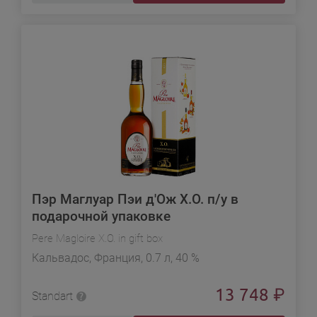
Пэр Маглуар Пэи д'Ож X.O. п/у в
подарочной упаковке
Pere Magloire X.O. in gift box
Кальвадос, Франция, 0.7 л, 40 %
13 748
₽
Standart