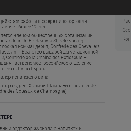
О ш
до (Ecole du Vin de Bordeaux)
Мас
ователь нескольких винных школ в Петербурге
Раc
ий стаж работы в сфере виноторговли
тавляет более 20 лет
Сер
яется членом общественных организаций
Кон
manderie de Bordeaux a St Petersbourg –
доская коммандерия, Confrerie des Chevaliers
Tastevin – Братство рыцарей дегустационной
и, Confrerie de la Chaine des Rotisseurs –
ьдия гастрономов, российское отделение,
allero del Vino Español
алер испанского вина
алер ордена Холмов Шампани (Chevalier de
rdre des Coteaux de Champagne)
СТЕРЕ
вный редактор журнала о напитках и