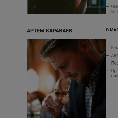
Осн
win
АРТЕМ КАРАВАЕВ
О МА
Ком
Авт
По
Пре
пив