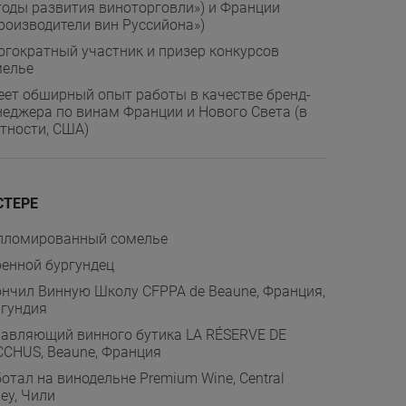
оды развития виноторговли») и Франции
роизводители вин Руссийона»)
гократный участник и призер конкурсов
мелье
ет обширный опыт работы в качестве бренд-
еджера по винам Франции и Нового Света (в
тности, США)
СТЕРЕ
пломированный сомелье
енной бургундец
нчил Винную Школу CFPPA de Beaune, Франция,
гундия
авляющий винного бутика LA RÉSERVE DE
CHUS, Beaune, Франция
отал на винодельне Premium Wine, Central
ley, Чили