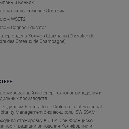
мпань и Коньяк
плом школы сомелье Энотрия
плом WSET2
лом Cognac Educator
алер ордена Холмов Шампани (Chevalier de
rdre des Coteaux de Champagne)
СТЕРЕ
ломированный инженер-технолог виноделия и
дильных производств
ет диплом Postgraduate Diploma in International
pitality Management бизнес-школы SWISSAM
ходила стажировку в США, Сан-Франциско
минар «Традиции виноделия Калифорнии и