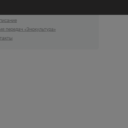
коле
тера
писание
ия передач «Энокультура»
такты