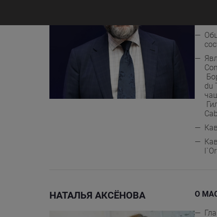
Бор
Осн
Общ
сос
Явл
Com
Бор
du 
чаш
Гил
Cab
Кав
Кав
l`O
НАТАЛЬЯ АКСЁНОВА
О МА
Гла