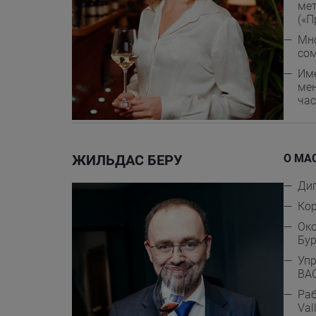
мет
(«П
Мно
со
Име
мен
час
ЖИЛЬДАС БЕРУ
О МА
Ди
Кор
Око
Бур
Упр
BAC
Раб
Val