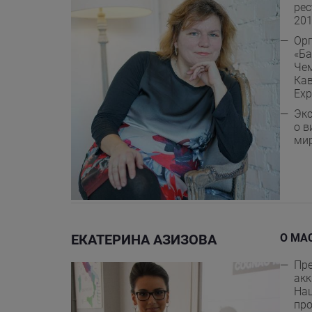
рес
201
Орг
«Ба
Чем
Кав
Exp
Экс
о в
мир
ЕКАТЕРИНА АЗИЗОВА
О МА
Пре
ак
Нац
про