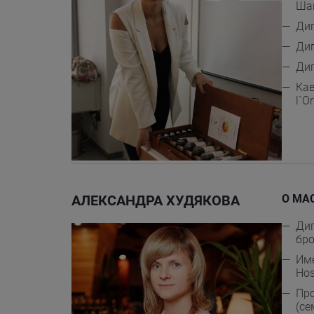
Ша
Ди
Ди
Дип
Кав
l`O
АЛЕКСАНДРА ХУДЯКОВА
О МА
Дип
бро
Име
Hos
Про
(се