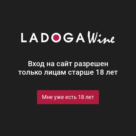
Наши винотеки
Акции
Новости
Блог
Винная
Ром
Виски
Ликеры
Коньяк
Джин
Крепк
Вход на сайт разрешен
только лицам старше 18 лет
СТЕРЕ
Мне уже есть 18 лет
Ви
оритетный винный эксперт
ектор по импорту компании «ЛАДОГА»
дидат педагогических наук
Вин
кредитованный преподаватель Школы вина