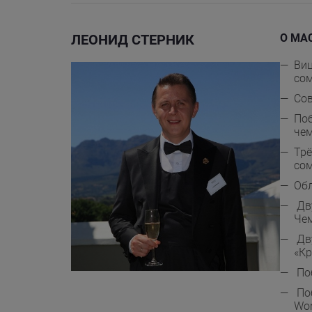
ЛЕОНИД СТЕРНИК
О МА
Виц
со
Сов
Поб
чем
Трё
сом
Обл
Дв
Чем
Дву
«Кр
Поб
Поб
Wor