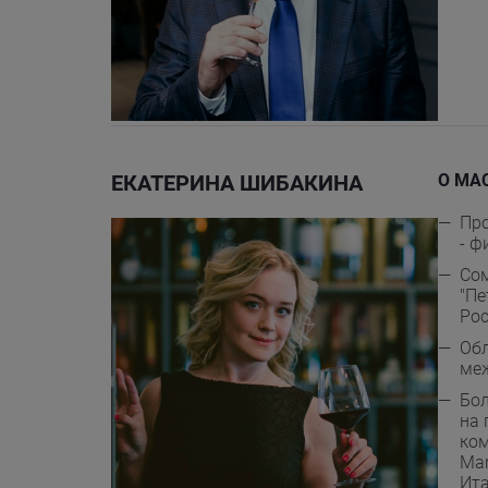
ЕКАТЕРИНА ШИБАКИНА
О МА
Про
- ф
Сом
"Пе
Рос
Обл
ме
Бол
на 
ком
Mar
Ита