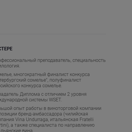
СТЕРЕ
фессиональный преподаватель, специальность
илология.
елье, многократный финалист конкурса
тербургский сомелье", полуфиналист
сийского конкурса сомелье.
адатель Диплома с отличием 2 уровня
ждународной системы WSET.
ьшой опыт работы в виноторговой компании
позиции бренд-амбассадора (чилийская
пания Vina Undurraga, итальянская Fratelli
tini), а также специалиста по направлению
льянские вина.