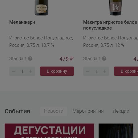
Меланжери
Макитра игристое белое
полусладкое
Игристое Белое Полусладкое,
Игристое Белое Полуслад
Россия, 0.75 л, 10.7 %
Россия, 0.75 л, 12 %
479
4
₽
Standart
Standart
В корзину
В корзи
События
Новости
Мероприятия
Лекции