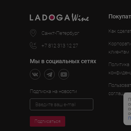
Покупа
Как сдела
Санкт-Петербург
Корпорат
+7 812 313 12 27
клиентам
Мы в социальных сетях
Политика
конфиден
Пользоват
Подписка на новости
соглашен
П
с
с
о
П
Подписаться