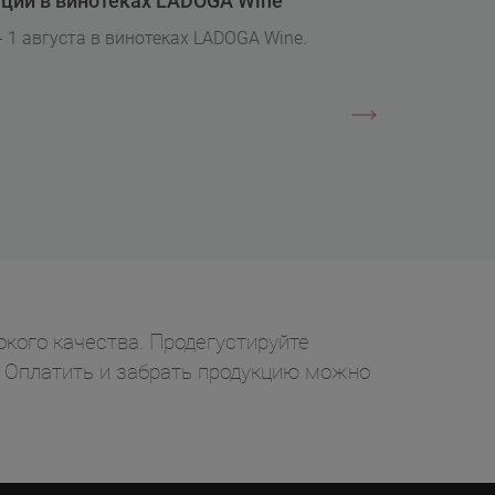
ции в винотеках LADOGA Wine
- 1 августа в винотеках LADOGA Wine.
окого качества. Продегустируйте
у. Оплатить и забрать продукцию можно