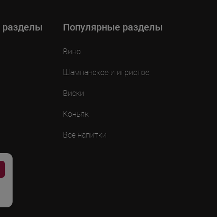
 разделы
Популярные разделы
Вино
Шампанское и игристое
Виски
Коньяк
Все напитки