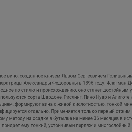
ьное вино, созданное князем Львом Сергеевичем Голицыны
ператрицы Александры Федоровны в 1896 году. Флагман До
родное по стилю и происхождению, оно станет достойным 
пользуются сорта Шардоне, Рислинг, Пино Нуар и Алиготе 
ьцием, формируют вина с живой кислотностью, тонкой ми
фицируется отдельно. Применяется только первый отжим 
му методу на осадке в бутылке не менее 36 месяцев в ист
а придает ему тонкий, устойчивый перляж и многослойный