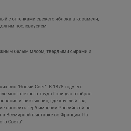
ый с оттенками свежего яблока в карамели,
 долгим послевкусием
 нежным белым мясом, твердыми сырами и
х вин "Новый Свет". В 1878 году его
сле многолетнего труда Голицын отобрал
ревания игристых вин, где круглый год
ие наносить герб империи Российской на
и на Всемирной выставке во Франции. На
го Света".