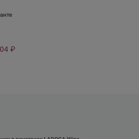
анте
704
₽