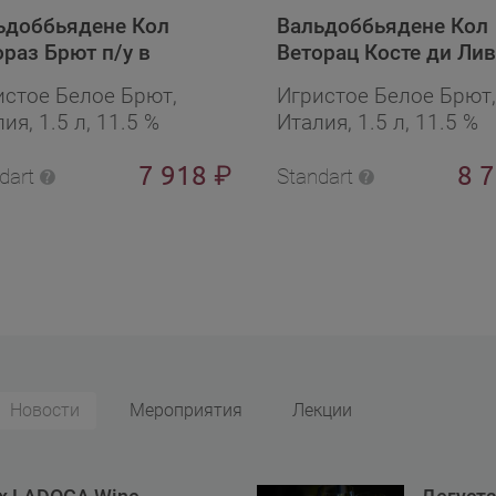
ьдоббьядене Кол
Вальдоббьядене Кол
ораз Брют п/у в
Веторац Косте ди Лив
арочной упаковке
Брют
истое Белое Брют,
Игристое Белое Брют,
ия, 1.5 л, 11.5 %
Италия, 1.5 л, 11.5 %
7 918
8 
₽
dart
Standart
Новости
Мероприятия
Лекции