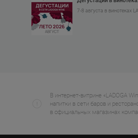
Дегустации в винотек
7-8 августа в винотеках L
В интернет-витрине «LADOGA Wine
напитки в сети баров и ресторан
в официальных магазинах компа