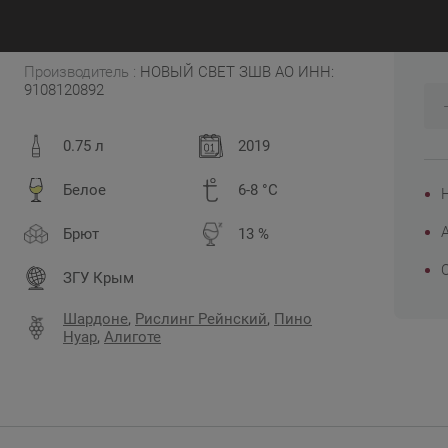
8
Россия, Крым
Производитель :
НОВЫЙ СВЕТ ЗШВ АО ИНН:
9108120892
0.75 л
2019
Белое
6-8 °C
Брют
13 %
ЗГУ Крым
Шардоне
,
Рислинг Рейнский
,
Пино
Нуар
,
Алиготе