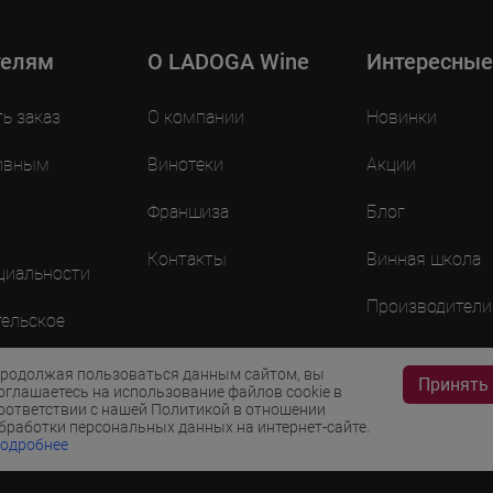
телям
O LADOGA Wine
Интересные
ть заказ
О компании
Новинки
ивным
Винотеки
Акции
Франшиза
Блог
Контакты
Винная школа
циальности
Производители
ельское
ие
родолжая пользоваться данным сайтом, вы
Принять
оглашаетесь на использование файлов cookie в
оответствии с нашей Политикой в отношении
бработки персональных данных на интернет-сайте.
одробнее