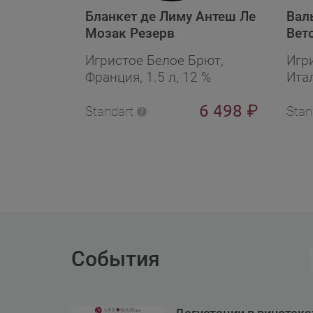
Бланкет де Лиму Антеш Ле
Вал
Мозак Резерв
Вет
под
Игристое Белое Брют,
Игр
Франция, 1.5 л, 12 %
Итал
6 498
₽
Standart
Stan
События