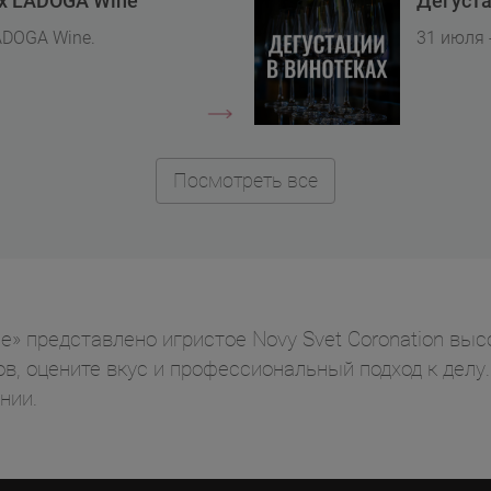
ах LADOGA Wine
Дегуста
ADOGA Wine.
31 июля 
Посмотреть все
» представлено игристое Novy Svet Coronation выс
ов, оцените вкус и профессиональный подход к дел
нии.