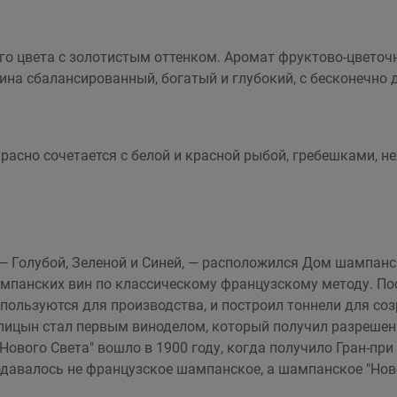
о цвета с золотистым оттенком. Аромат фруктово-цветочн
вина сбалансированный, богатый и глубокий, с бесконечно
екрасно сочетается с белой и красной рыбой, гребешками,
— Голубой, Зеленой и Синей, — расположился Дом шампански
мпанских вин по классическому французскому методу. По
спользуются для производства, и построил тоннели для соз
лицын стал первым виноделом, который получил разрешен
Нового Света" вошло в 1900 году, когда получило Гран-пр
одавалось не французское шампанское, а шампанское "Ново