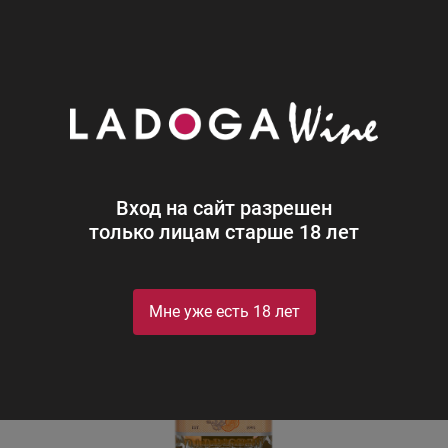
0
Каталог
Джин
Россия
Барристер Оранж
Барристер Оранж
Barrister Orange
Вход на сайт разрешен
только лицам старше 18 лет
Мне уже есть 18 лет