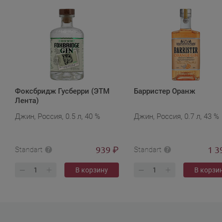
Фоксбридж Гусберри (ЭТМ
Барристер Оранж
Лента)
Джин, Россия, 0.5 л, 40 %
Джин, Россия, 0.7 л, 43 %
939
1 3
₽
Standart
Standart
В корзину
В корзи