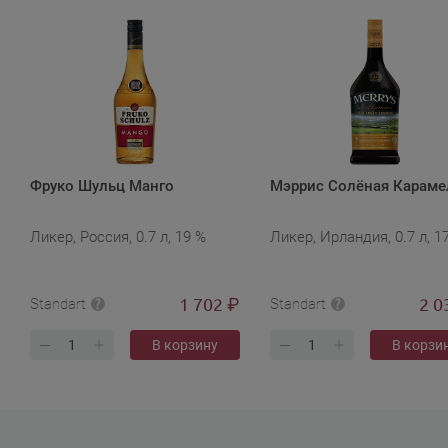
Фруко Шульц Манго
Мэррис Солёная Караме
Ликер, Россия, 0.7 л, 19 %
Ликер, Ирландия, 0.7 л, 1
1 702
2 0
₽
Standart
Standart
В корзину
В корзи