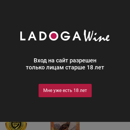
0
Каталог
Ликеры
Россия
Фоулерс Сливочный на осн
Фоулерс Сливочный на основе
виски
Fowler’s
Вход на сайт разрешен
только лицам старше 18 лет
Продэкспо 2024
Росалкобренд 2024
Мне уже есть 18 лет