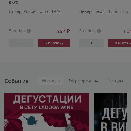
вкус
Ликер, Россия, 0.5 л, 19 %
Ликер, Чехия, 0.5 л, 18 %
562
1 0
₽
Standart
Standart
В корзину
В корзи
События
Новости
Мероприятия
Лекции