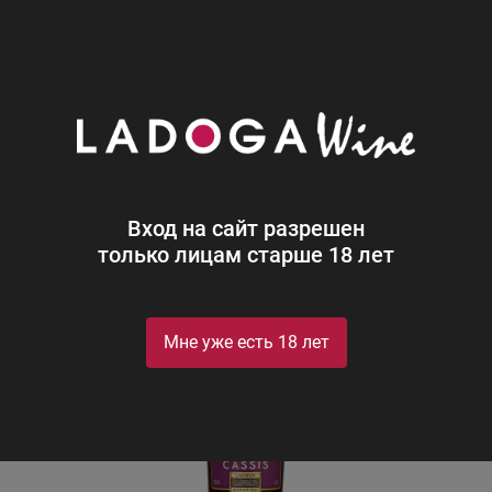
0
Каталог
Ликеры
Россия
Фруко Шульц Крем де Кас
Фруко Шульц Крем де Кассис
Fruko-Schulz Creme de Cassis Liqueur
Вход на сайт разрешен
только лицам старше 18 лет
Мне уже есть 18 лет