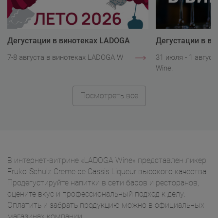
Дегустации в винотеках LADOGA
Дегустации в в
Wine
Wine
7-8 августа в винотеках LADOGA Wine.
31 июля - 1 авгус
Wine.
Посмотреть все
В интернет-витрине «LADOGA Wine» представлен ликер
Fruko-Schulz Creme de Cassis Liqueur высокого качества.
Продегустируйте напитки в сети баров и ресторанов,
оцените вкус и профессиональный подход к делу.
Оплатить и забрать продукцию можно в официальных
магазинах компании.