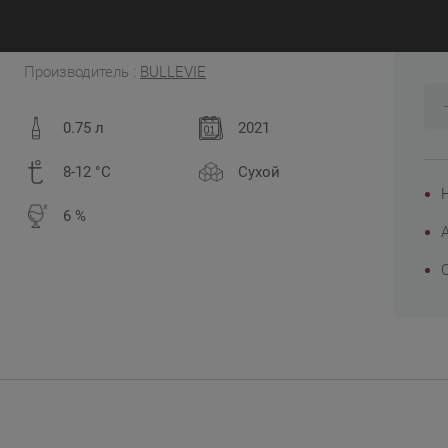
6
Россия
Производитель :
BULLEVIE
0.75 л
2021
8-12 °C
Сухой
6 %