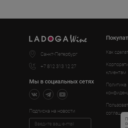
Покупа
Как сдела
Санкт-Петербург
Корпорат
+7 812 313 12 27
клиентам
Мы в социальных сетях
Политика
конфиден
Пользоват
Подписка на новости
соглашен
П
с