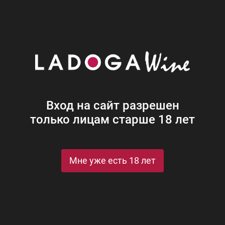
Наши винотеки
Акции
Новости
Блог
Винная
Ром
Виски
Ликеры
Коньяк
Джин
Крепк
Вход на сайт разрешен
только лицам старше 18 лет
 Бюльви
и
Мне уже есть 18 лет
St
Рейтинги и награды