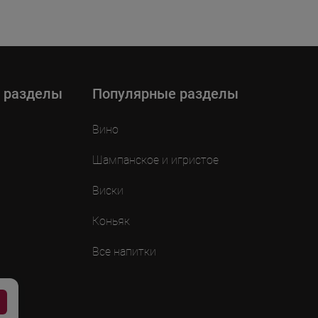
 разделы
Популярные разделы
Вино
Шампанское и игристое
Виски
Коньяк
Все напитки