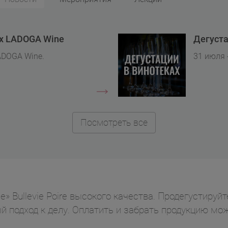
ах LADOGA Wine
Дегуста
ADOGA Wine.
31 июля 
Посмотреть все
» Bullevie Poire высокого качества. Продегустируйт
й подход к делу. Оплатить и забрать продукцию м