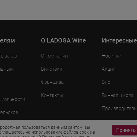
телям
O LADOGA Wine
Интересные
ть заказ
О компании
Новинки
ивным
Винотеки
Акции
Франшиза
Блог
Контакты
Винная школа
циальности
Производители
ельское
ие
родолжая пользоваться данным сайтом, вы
Принять
оглашаетесь на использование файлов cookie в