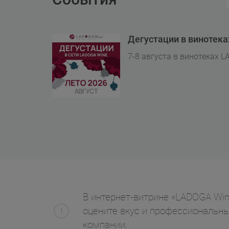
Дегустации в винотек
7-8 августа в винотеках L
В интернет-витрине «LADOGA Wine
оцените вкус и профессиональны
компании.