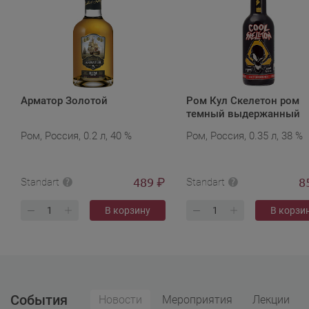
Арматор Золотой
Ром Кул Скелетон ром
темный выдержанный
Ром, Россия, 0.2 л, 40 %
Ром, Россия, 0.35 л, 38 %
489
8
₽
Standart
Standart
В корзину
В корзи
События
Новости
Мероприятия
Лекции