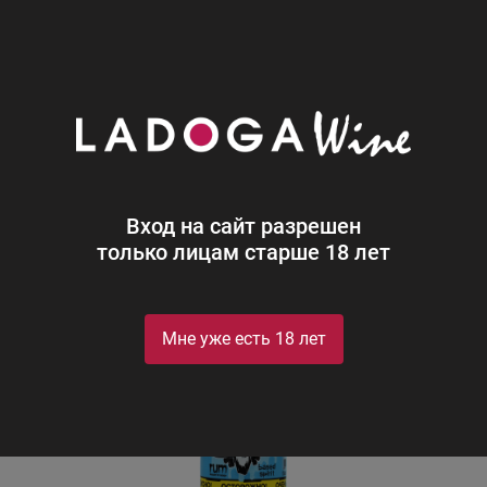
0
Каталог
Ром
Россия
Кул Скелетон Кокос
Кул Скелетон Кокос
Cool Skeleton Coconut
Вход на сайт разрешен
только лицам старше 18 лет
Мне уже есть 18 лет