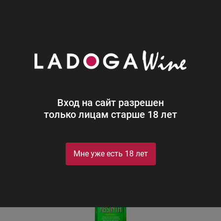
0
Каталог
Крепкий алкоголь
Фруко Шульц Абсент Абсол
Фруко Шульц Абсент Абсолвент
60%
Fruko-Schulz Absinth Absolvent
Вход на сайт разрешен
только лицам старше 18 лет
Мне уже есть 18 лет