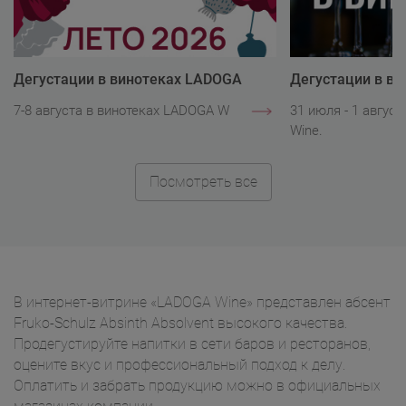
Дегустации в винотеках LADOGA
Дегустации в в
Wine
Wine
7-8 августа в винотеках LADOGA Wine.
31 июля - 1 авгус
Wine.
Посмотреть все
В интернет-витрине «LADOGA Wine» представлен абсент
Fruko-Schulz Absinth Absolvent высокого качества.
Продегустируйте напитки в сети баров и ресторанов,
оцените вкус и профессиональный подход к делу.
Оплатить и забрать продукцию можно в официальных