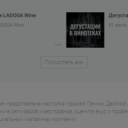
ах LADOGA Wine
Дегуста
ADOGA Wine.
31 июля 
Посмотреть все
ne» представлена настойка горькая Пенник Двойно
ки в сети баров и ресторанов, оцените вкус и проф
циальных магазинах компании.