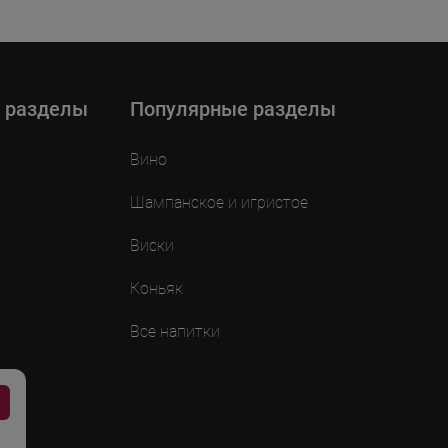
 разделы
Популярные разделы
Вино
Шампанское и игристое
Виски
Коньяк
Все напитки