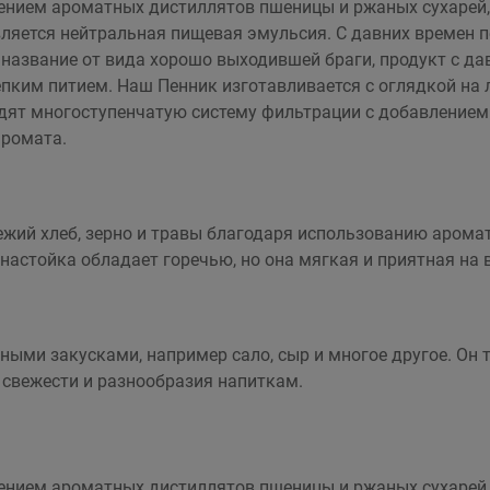
нием ароматных дистиллятов пшеницы и ржаных сухарей, 
ляется нейтральная пищевая эмульсия. С давних времен пе
название от вида хорошо выходившей браги, продукт с дав
ким питием. Наш Пенник изготавливается с оглядкой на л
ят многоступенчатую систему фильтрации с добавлением 
аромата.
ежий хлеб, зерно и травы благодаря использованию аром
 настойка обладает горечью, но она мягкая и приятная на 
ными закусками, например сало, сыр и многое другое. Он
 свежести и разнообразия напиткам.
нием ароматных дистиллятов пшеницы и ржаных сухарей, 