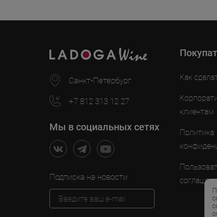
Покупа
Как сдела
Санкт-Петербург
Корпорат
+7 812 313 12 27
клиентам
Мы в социальных сетях
Политика
конфиден
Пользоват
Подписка на новости
соглашен
П
с
с
о