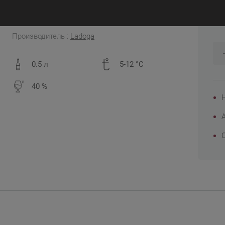
5
Россия
Производитель :
Ladoga
0.5 л
5-12 °C
40 %