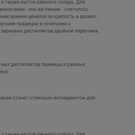
а также настоя ржаного солода. Для
нное вино - оно же пенник - считалось
них времен ценился за крепость и аромат,
учшие традиции в сочетании с
зерновых дистиллятов двойной перегонки,
атных дистиллятов пшеницы и ржаных
вкус
 также станет отличным ингредиентом для
а также настоя ржаного солода. Для