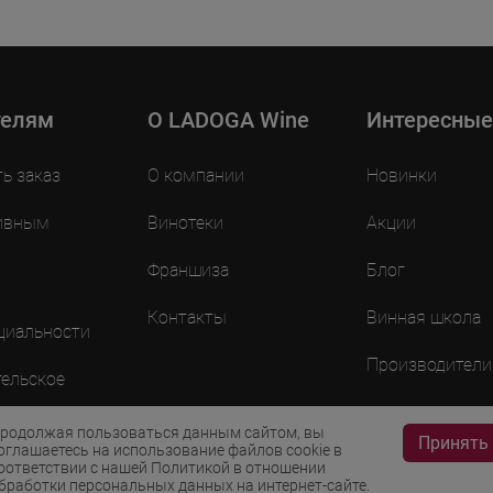
телям
O LADOGA Wine
Интересные
ть заказ
О компании
Новинки
ивным
Винотеки
Акции
Франшиза
Блог
Контакты
Винная школа
циальности
Производители
ельское
ие
родолжая пользоваться данным сайтом, вы
Принять
оглашаетесь на использование файлов cookie в
оответствии с нашей Политикой в отношении
бработки персональных данных на интернет-сайте.