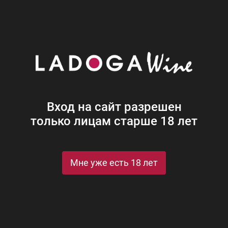
Наши винотеки
Акции
Новости
Блог
Винная
Ром
Виски
Ликеры
Коньяк
Джин
Крепк
Вход на сайт разрешен
только лицам старше 18 лет
й Перегонки Домашний
онки Домашний
Мне уже есть 18 лет
St
Рейтинги и награды