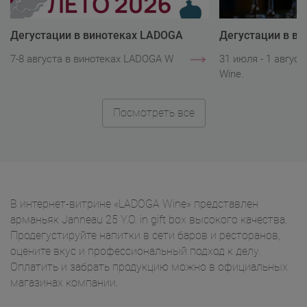
Дегустации в винотеках LADOGA
Дегустации в в
Wine
Wine
7-8 августа в винотеках LADOGA Wine.
31 июля - 1 авгус
Wine.
Посмотреть все
В интернет-витрине «LADOGA Wine» представлен
арманьяк Janneau 25 Y.O. in gift box высокого качества.
Продегустируйте напитки в сети баров и ресторанов,
оцените вкус и профессиональный подход к делу.
Оплатить и забрать продукцию можно в официальных
магазинах компании.