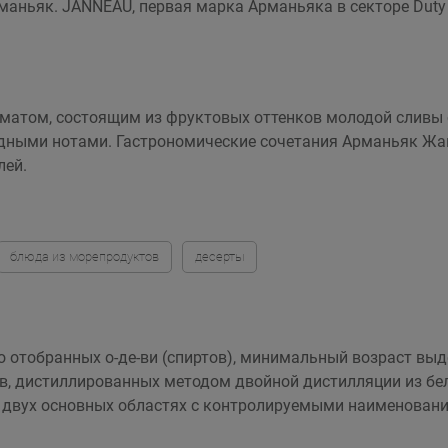
ньяк. JANNEAU, первая марка Арманьяка в секторе Duty Fr
матом, состоящим из фруктовых оттенков молодой сливы 
ными нотами. Гастрономические сочетания Арманьяк Жанн
лей.
блюда из морепродуктов
десерты
 отобранных о-де-ви (спиртов), минимальный возраст выд
в, дистиллированных методом двойной дистилляции из бел
 двух основных областях с контролируемыми наименовани