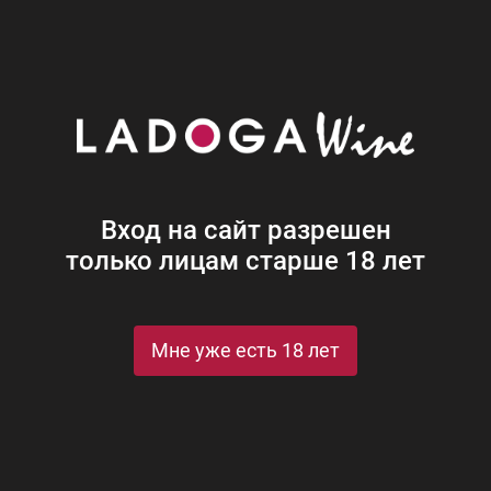
Наши винотеки
Акции
Новости
Блог
Винная
Ром
Виски
Ликеры
Коньяк
Джин
Крепк
Вход на сайт разрешен
только лицам старше 18 лет
Мне уже есть 18 лет
St
Рейтинги и награды