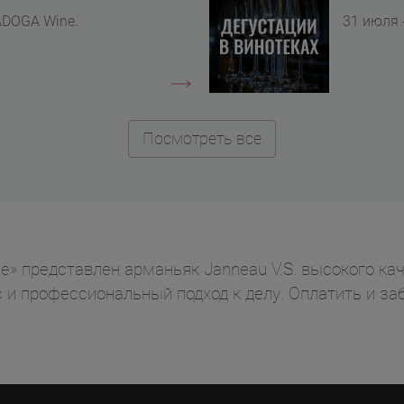
ADOGA Wine.
31 июля 
Посмотреть все
» представлен арманьяк Janneau V.S. высокого кач
ус и профессиональный подход к делу. Оплатить и 