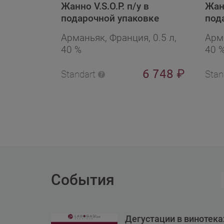
Жанно V.S.O.P. п/у в
Жанн
подарочной упаковке
под
Арманьяк, Франция, 0.5 л,
Арма
40 %
40 
6 748
₽
Standart
Stan
События
Дегустации в винотек