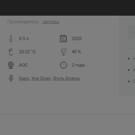
5
Франция, Арманьяк
Производитель :
Janneau
0.5 л
2020
20-22 °C
40 %
AOC
2 года
Бако
,
Уни Блан
,
Фоль Бланш