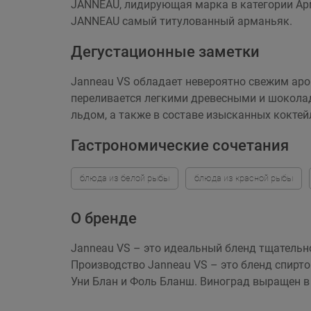
JANNEAU, лидирующая марка в категории Арма
JANNEAU самый титулованный арманьяк.
Дегустационные заметки
Janneau VS обладает невероятно свежим аро
переливается легкими древесными и шоколад
льдом, а также в составе изысканных коктей
Гастрономические сочетания
блюда из белой рыбы
блюда из красной рыбы
О бренде
Janneau VS – это идеальный бленд тщательно
Производство Janneau VS – это бленд спирто
Уни Блан и Фоль Бланш. Виноград выращен в