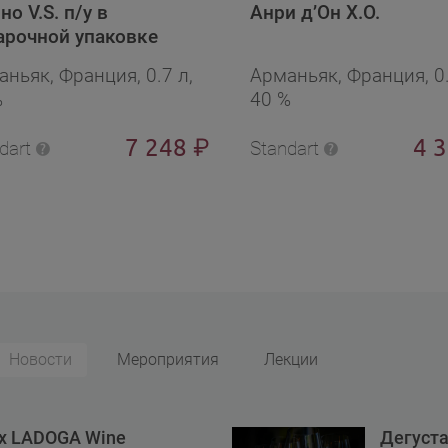
о V.S. п/у в
Анри д’Он X.O.
арочной упаковке
ньяк, Франция, 0.7 л,
Арманьяк, Франция, 0.
%
40 %
7 248
4 
₽
dart
Standart
Новости
Мероприятия
Лекции
ах LADOGA Wine
Дегуста