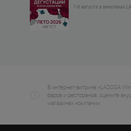
7-8 августа в винотеках L
В интернет-витрине «LADOGA Wine
баров и ресторанов, оцените вк
магазинах компании.