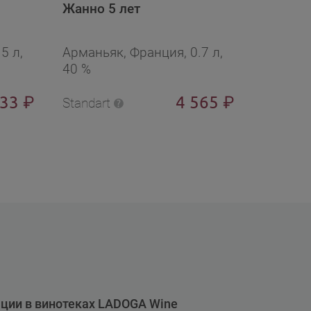
Жанно 5 лет
Анри д’
5 л,
Арманьяк, Франция, 0.7 л,
Арманья
40 %
40 %
333
4 565
₽
₽
Standart
Standart
ции в винотеках LADOGA Wine