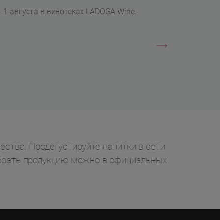
- 1 августа в винотеках LADOGA Wine.
ества. Продегустируйте напитки в сети
забрать продукцию можно в официальных