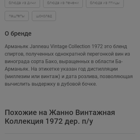
блюда из дичи
блюда из печени
блюда из птицы
паштеты
шоколад
О бренде
Арманьяк Janneau Vintage Collection 1972 это бленд
спиртов, полученных однократной перегонкой вин из
винограда сорта Бако, выращенных в области Ба-
Арманьяк. На этикетке указан год дистилляции
(миллезим или винтаж) и дата розлива, позволяющая
вычислить выдержку в дубовой бочке.
Похожие на Жанно Винтажная
Коллекция 1972 дер. п/у