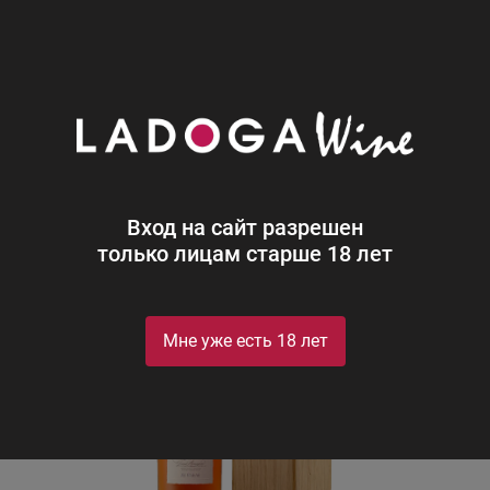
0
Каталог
Крепкий алкоголь
Жанно Винтажная Коллекция
Жанно Винтажная Коллекция 1972
дер. п/у
Janneau Vintage Collection 1972 in wooden gift box
Вход на сайт разрешен
только лицам старше 18 лет
Мне уже есть 18 лет