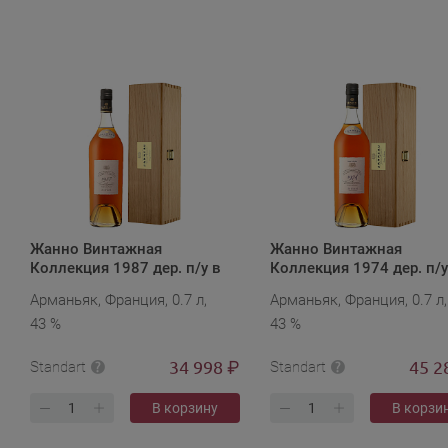
Жанно Винтажная
Жанно Винтажная
Коллекция 1987 дер. п/у в
Коллекция 1974 дер. п/у
подарочной упаковке
подарочной упаковке
Арманьяк, Франция, 0.7 л,
Арманьяк, Франция, 0.7 л,
43 %
43 %
34 998
45 2
₽
Standart
Standart
В корзину
В корзи