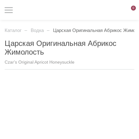
0
Каталог
Водка
Царская Оригинальная Абрикос Жимол
Царская Оригинальная Абрикос
Вход на сайт разрешен
Жимолость
только лицам старше 18 лет
Czar's Original Apricot Honeysuckle
Мне уже есть 18 лет