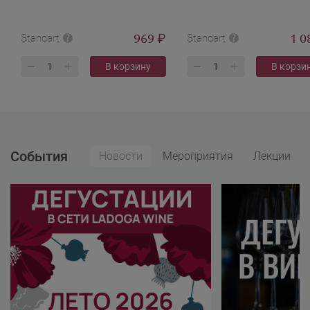
969
1 0
₽
Standart
Standart
В корзину
В корзи
События
Новости
Мероприятия
Лекции