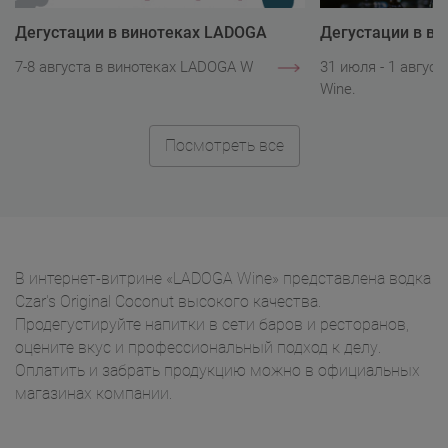
Дегустации в винотеках LADOGA
Дегустации в в
Wine
Wine
7-8 августа в винотеках LADOGA Wine.
31 июля - 1 авгус
Wine.
Посмотреть все
В интернет-витрине «LADOGA Wine» представлена водка
Czar's Original Coconut высокого качества.
Продегустируйте напитки в сети баров и ресторанов,
оцените вкус и профессиональный подход к делу.
Оплатить и забрать продукцию можно в официальных
магазинах компании.