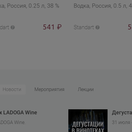
а, Россия, 0.25 л, 38 %
Водка, Россия, 0.5 л, 
541
₽
dart
Standart
Новости
Мероприятия
Лекции
ах LADOGA Wine
Дегуста
ADOGA Wine.
31 июля 