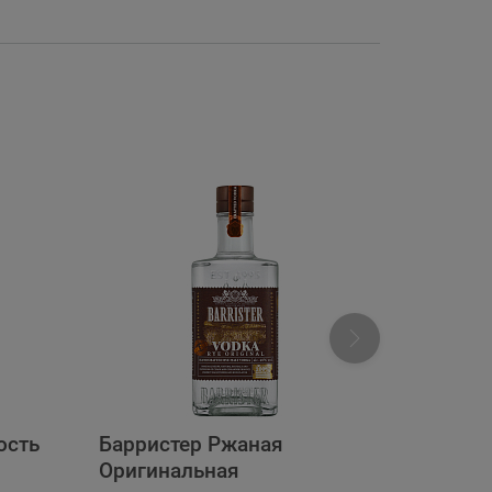
ость
Барристер Ржаная
Баррис
Оригинальная