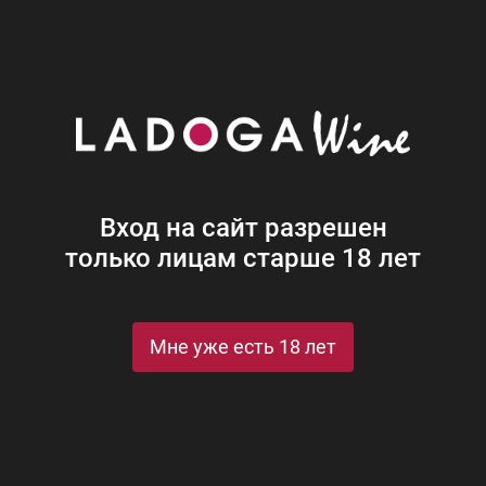
Наши винотеки
Акции
Новости
Блог
Винная
Ром
Виски
Ликеры
Коньяк
Джин
Крепк
Вход на сайт разрешен
только лицам старше 18 лет
ая
новая
Мне уже есть 18 лет
St
Рейтинги и награды