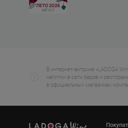
В интернет-витрине «LADOGA Win
напитки в сети баров и ресторан
в официальных магазинах компа
Покупа