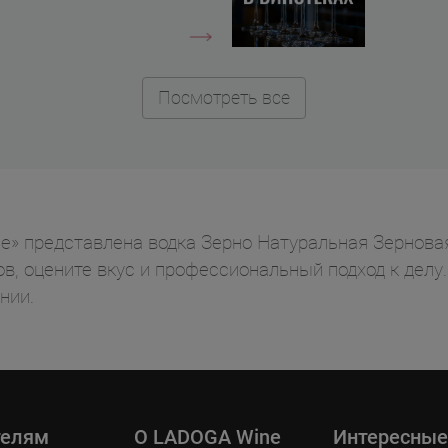
Посмотреть все
e» представлена водка Зерно Натуральная Зерновая
ов, оцените вкус и профессиональный подход к дел
нии.
телям
O LADOGA Wine
Интересные