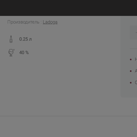
4
Россия
Производитель :
Ladoga
0.25 л
40 %