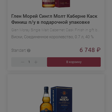
Глен Морей Сингл Молт Каберне Каск
Финиш п/у в подарочной упаковке
Glen Moray Single Malt Cabernet Cask Finish in gift box
Виски, Соединенное королевство, 0.7 л, 40 %
6 748
₽
Standart
В корзину