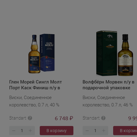
Глен Морей Сингл Молт
Волфбёрн Морвен п/у в
Порт Каск Финиш п/у в
подарочной упаковке
подарочной упаковке
Виски, Соединенное
Виски, Соединенное
королевство, 0.7 л, 40 %
королевство, 0.7 л, 46 %
6 748
9 9
₽
Standart
Standart
В корзину
В корзи