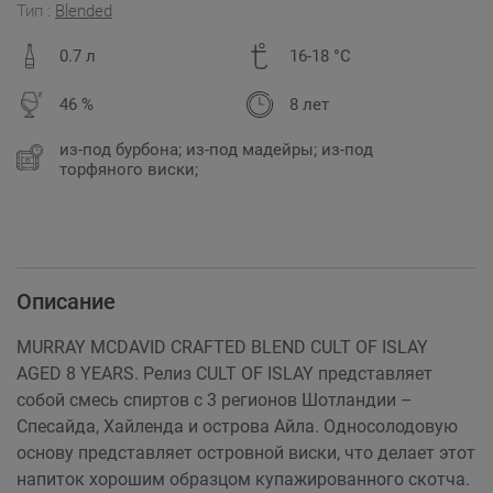
Тип :
Blended
0.7 л
16-18 °C
46 %
8 лет
из-под бурбона; из-под мадейры; из-под
торфяного виски;
Описание
MURRAY MCDAVID CRAFTED BLEND CULT OF ISLAY
AGED 8 YEARS. Релиз CULT OF ISLAY представляет
собой смесь спиртов с 3 регионов Шотландии –
Спесайда, Хайленда и острова Айла. Односолодовую
основу представляет островной виски, что делает этот
напиток хорошим образцом купажированного скотча.