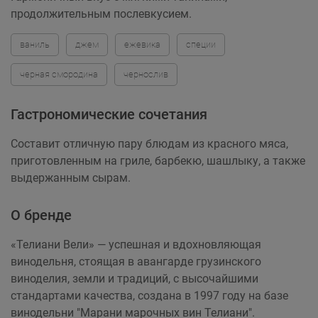
продолжительным послевкусием.
ваниль
джем
ежевика
специи
черная смородина
чернослив
Гастрономические сочетания
Составит отличную пару блюдам из красного мяса,
приготовленным на гриле, барбекю, шашлыку, а также
выдержанным сырам.
О бренде
«Телиани Вели» — успешная и вдохновляющая
винодельня, стоящая в авангарде грузинского
виноделия, земли и традиций, с высочайшими
стандартами качества, создана в 1997 году на базе
винодельни "Марани марочных вин Телиани".