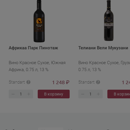
Африкаа Парк Пинотаж
Телиани Вели Мукузани
Вино Красное Сухое, Южная
Вино Красное Сухое, Груз
Африка, 0.75 л, 13 %
0.75 л, 13 %
1 248
1 2
₽
Standart
Standart
В корзину
В корзи