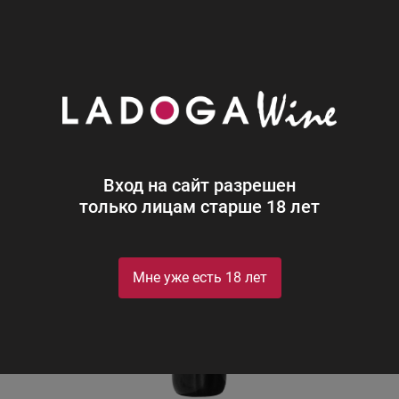
0
Каталог
Вино
Грузия
Красное
Сухое
Телиани
Телиани Вели Каберне-Саперави
Вход на сайт разрешен
только лицам старше 18 лет
Мне уже есть 18 лет