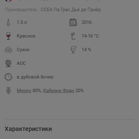
Производитель :
ССЕА Ла Грас Дьё де Приёр
1.5 л
2016
Красное
14-16 °C
Сухое
14 %
AOC
в дубовой бочке
Мерло
80%,
Каберне Фран
20%
Характеристики