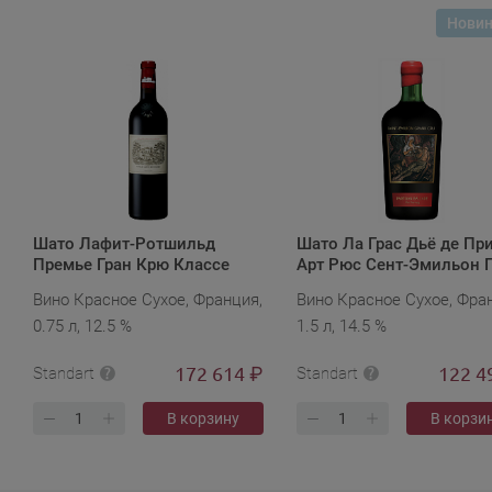
Нови
Шато Лафит-Ротшильд
Шато Ла Грас Дьё де Пр
Премье Гран Крю Классе
Арт Рюс Сент-Эмильон 
Пойяк 2011
Крю 2015 в полимерно
Вино Красное Сухое, Франция,
Вино Красное Сухое, Фра
кейсе
0.75 л, 12.5 %
1.5 л, 14.5 %
172 614
122 4
₽
Standart
Standart
В корзину
В корзи