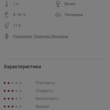
1 л
Белое
8 -10 °C
Полусухое
11 %
Ркацители
,
Первенец Магарача
Характеристики
Плотность
Сладость
Кислотность
Аромат