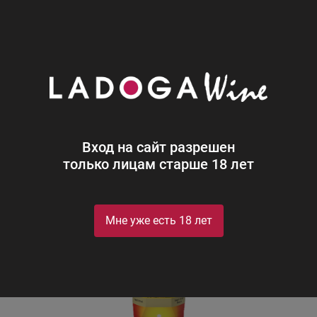
0
Каталог
Вино
Россия
Белое
Полусухое
Афри
Африканское Сафари
Africa Safari
Вход на сайт разрешен
только лицам старше 18 лет
Мне уже есть 18 лет