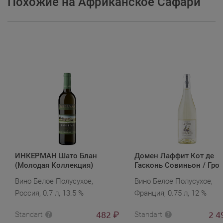
Похожие на Африканское Сафари
ИНКЕРМАН Шато Блан
Домен Лаффит Кот де
(Молодая Коллекция)
Гасконь Совиньон / Гро
Мансан
Вино Белое Полусухое,
Вино Белое Полусухое,
Россия, 0.7 л, 13.5 %
Франция, 0.75 л, 12 %
482
2 4
₽
Standart
Standart