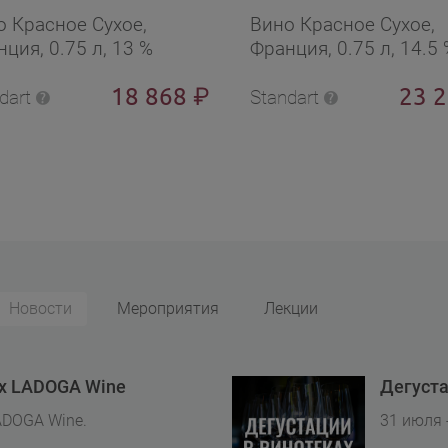
ьен 2022
о Красное Сухое,
Вино Красное Сухое,
ция, 0.75 л, 13 %
Франция, 0.75 л, 14.5 
18 868
23 
₽
dart
Standart
Новости
Мероприятия
Лекции
ах LADOGA Wine
Дегуста
ADOGA Wine.
31 июля 