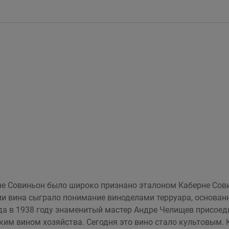
не Совиньон было широко признано эталоном Каберне Сови
ии вина сыграло понимание виноделами терруара, основан
а в 1938 году знаменитый мастер Андре Челищев присоедин
анским вином хозяйства. Сегодня это вино стало культовым