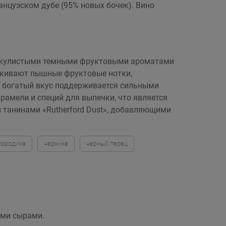
анцузском дубе (95% новых бочек). Вино
с мускулистыми темными фруктовыми ароматами
еркивают пышные фруктовые нотки,
и богатый вкус поддерживается сильными
рамели и специй для выпечки, что является
танинами «Rutherford Dust», добавляющими
мородина
черника
черный перец
ыми сырами.