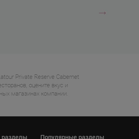
tour Private Reserve Cabernet
есторанов, оцените вкус и
ных магазинах компании.
 разделы
Популярные разделы