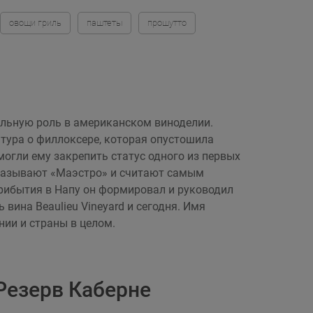
овощи гриль
паштеты
прошутто
тельную роль в американском виноделии.
тура о филлоксере, которая опустошила
могли ему закрепить статус одного из первых
 называют «Маэстро» и считают самым
прибытия в Напу он формировал и руководил
ина Beaulieu Vineyard и сегодня. Имя
ии и страны в целом.
Резерв Каберне