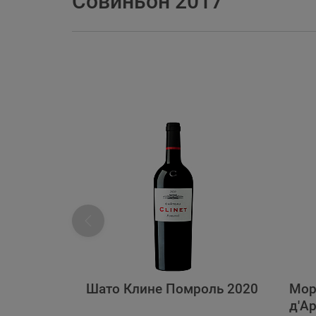
Совиньон 2017
Шато Клине Помроль 2020
Мор
д'А