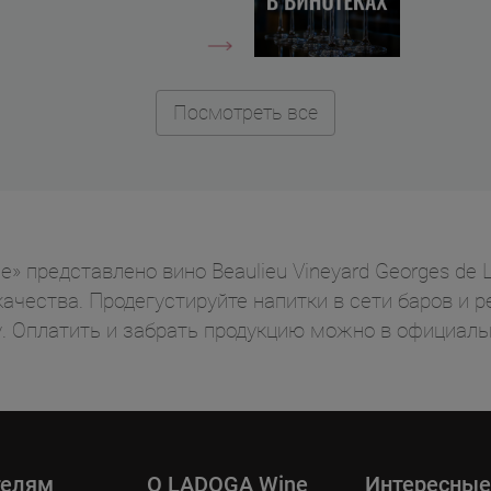
Посмотреть все
 представлено вино Beaulieu Vineyard Georges de La
качества. Продегустируйте напитки в сети баров и р
. Оплатить и забрать продукцию можно в официаль
телям
O LADOGA Wine
Интересные