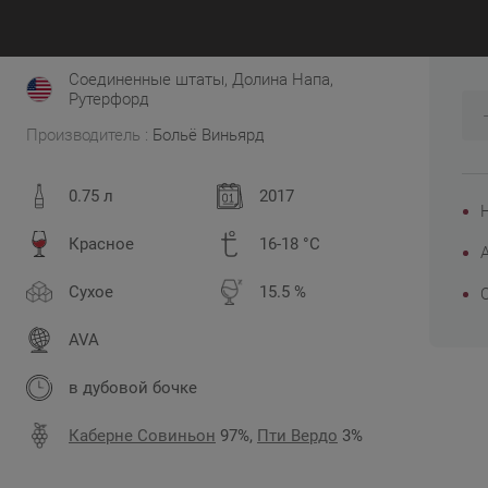
2
JS 97
Decanter 96
WA 94
Соединенные штаты, Долина Напа,
Рутерфорд
Производитель :
Больё Виньярд
0.75 л
2017
Красное
16-18 °C
Сухое
15.5 %
AVA
в дубовой бочке
Каберне Совиньон
97%,
Пти Вердо
3%