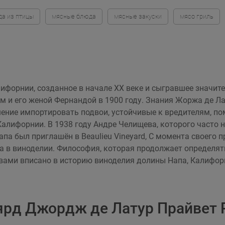
а из птицы
мясные блюда
мясные закуски
мясо гриль
Калифорнии, созданное в начале XX веке и сыгравшее значи
 и его женой Фернандой в 1900 году. Знания Жоржа де Ла
ение импортировать подвои, устойчивые к вредителям, по
алифорнии. В 1938 году Андре Челищева, которого часто
а был приглашён в Beaulieu Vineyard, С момента своего 
в виноделии. Философия, которая продолжает определять в
вами вписано в историю виноделия долины Напа, Калифорн
ярд Джордж де Латур Прайвет 