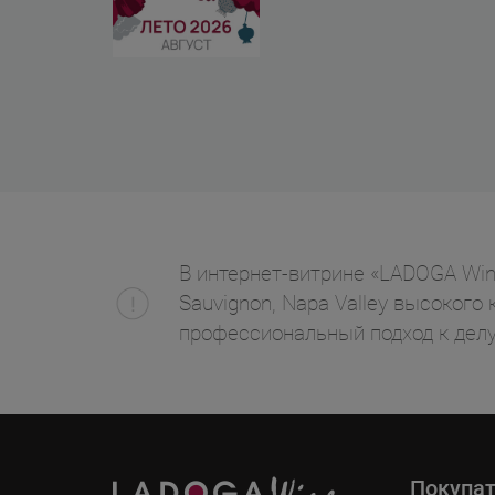
В интернет-витрине «LADOGA Wine»
Sauvignon, Napa Valley высокого 
профессиональный подход к делу
Покупа