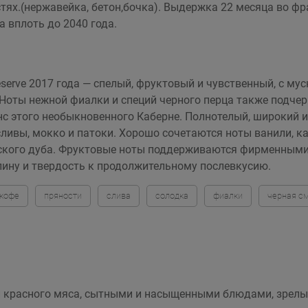
ях.(нержавейка, бетон,бочка). Выдержка 22 месяца во фр
 вплоть до 2040 года.
 Reserve 2017 года — спелый, фруктовый и чувственный, 
 Ноты нежной фиалки и специй черного перца также подч
нс этого необыкновенного Каберне. Полнотелый, широкий 
ливы, мокко и патоки. Хорошо сочетаются ноты ванили, ка
ского дуба. Фруктовые ноты поддерживаются фирменными 
лину и твердость к продолжительному послевкусию.
кофе
пряности
слива
солодка
фиалки
черная с
 и красного мяса, сытными и насыщенными блюдами, зрел