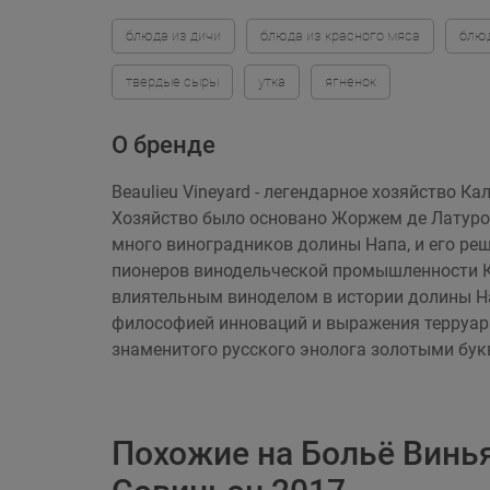
блюда из дичи
блюда из красного мяса
блюд
твердые сыры
утка
ягненок
О бренде
Beaulieu Vineyard - легендарное хозяйство 
Хозяйство было основано Жоржем де Латуром
много виноградников долины Напа, и его реш
пионеров винодельческой промышленности К
влиятельным виноделом в истории долины Нап
философией инноваций и выражения терруара 
знаменитого русского энолога золотыми бук
Похожие на Больё Винь