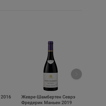
 2016
Жевре-Шамбертен Севрэ
Шато Г
Фредерик Маньен 2019
Классе