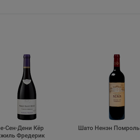
е-Сен-Дени Кёр
Шато Ненэн Помроль
ржиль Фредерик