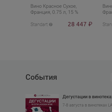
Ман
Вино Красное Сухое,
Вин
Франция, 0.75 л, 15 %
Фран
28 447
₽
Standart
Stan
События
Дегустации в винотек
7-8 августа в винотеках L