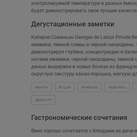
контролируемой температуре в разных ёмкост
будет демонстрировать свои лучшие качества
Дегустационные заметки
Каберне Совиньон Georges de Latour Private
ежевики, темной сливы и черной смородины.
демонстрируя глубину, концентрацию и бала
нотами ежевики, черной смородины, темной с
данью выдержке в новых бочках из француз
округлую текстуру какао-порошка, мягкую д
ваниль
вишня
ежевика
карамель
эвкалипт
Гастрономические сочетания
Вино хорошо сочетается с блюдами из дичи