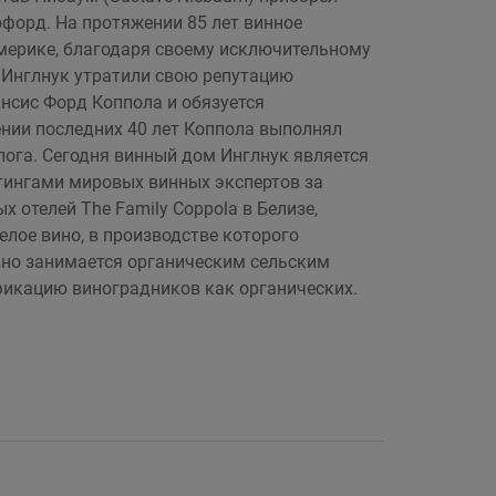
ерфорд. На протяжении 85 лет винное
Америке, благодаря своему исключительному
а Инглнук утратили свою репутацию
нсис Форд Коппола и обязуется
ении последних 40 лет Коппола выполнял
лога. Сегодня винный дом Инглнук является
тингами мировых винных экспертов за
 отелей The Family Coppola в Белизе,
елое вино, в производстве которого
авно занимается органическим сельским
ификацию виноградников как органических.