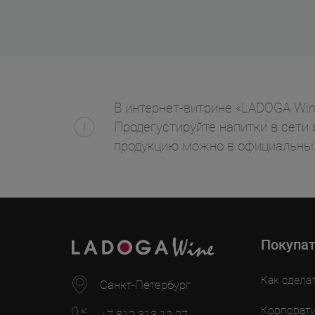
В интернет-витрине «LADOGA Wine
Продегустируйте напитки в сети 
продукцию можно в официальных
Покупа
Как сдела
Санкт-Петербург
Корпорат