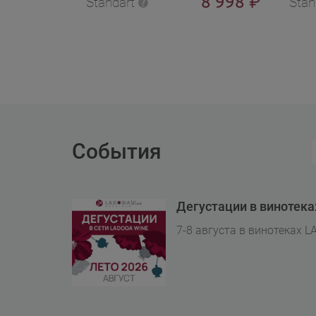
8 998
₽
Standart
Stan
События
Дегустации в винотек
7-8 августа в винотеках L