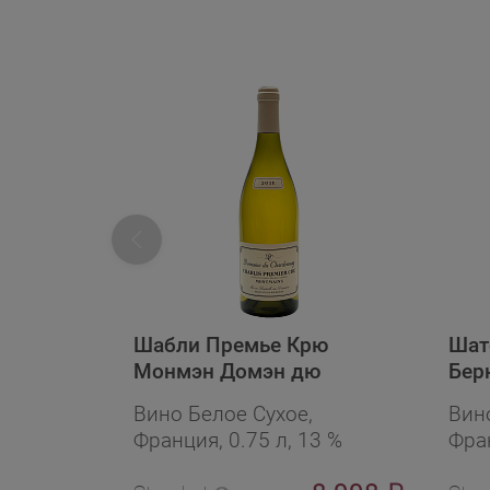
Шабли Премье Крю
Шат
Монмэн Домэн дю
Бер
Шардоне
Вино Белое Сухое,
Вин
Франция, 0.75 л, 13 %
Фран