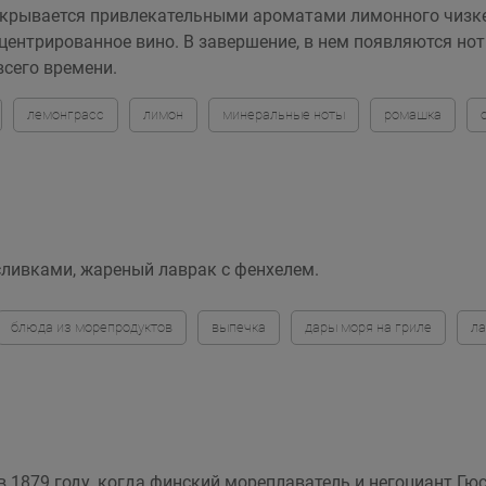
 открывается привлекательными ароматами лимонного чизке
нцентрированное вино. В завершение, в нем появляются но
всего времени.
лемонграсс
лимон
минеральные ноты
ромашка
 сливками, жареный лаврак с фенхелем.
блюда из морепродуктов
выпечка
дары моря на гриле
ла
 1879 году, когда финский мореплаватель и негоциант Гю