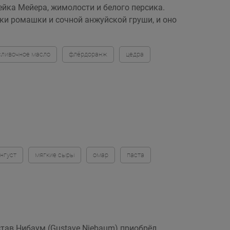
йка Мейера, жимолости и белого персика.
тки ромашки и сочной анжуйской груши, и оно
сливочное масло
флёрдоранж
цедра
нгуст
мягкие сыры
омар
паста
став Нибаум (Gustave Niebaum) приобрёл