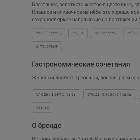
Блестящее, золотисто-желтое в цвете вино,
Плавное и сливочное на нёбе, это хорошо ко
сохраняет яркое напряжение на протяжении 
белый персик
груша
жимолость
лайм
цитрусовые
Гастрономические сочетания
Жареный лангуст, гребешки, лосось, раки со
блюда из белой рыбы
блюда из красной рыбы
паэлья
О бренде
История хозяйства Домен Инглнук началась в