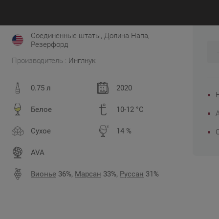
1
JS 91
WS 92
Decanter 92
WA 93
Соединенные штаты, Долина Напа,
Резерфорд
Производитель :
Инглнук
0.75 л
2020
Белое
10-12 °C
Сухое
14 %
AVA
Вионье
36%,
Марсан
33%,
Руссан
31%