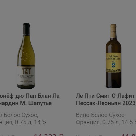
онёф-дю-Пап Блан Ла
Ле Пти Смит О-Лафит
нардин М. Шапутье
Пессак-Леоньян 2023
о Белое Сухое,
Вино Белое Сухое,
ция, 0.75 л, 14 %
Франция, 0.75 л, 14.5 