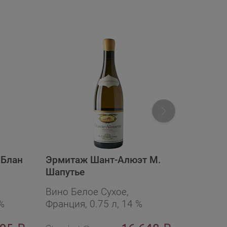
 Блан
Эрмитаж Шант-Алюэт М.
Мерсо 
Шапутье
2022
Вино Белое Сухое,
Вино Бе
%
Франция, 0.75 л, 14 %
Франция