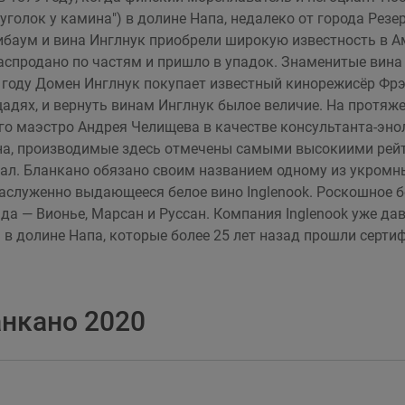
"уголок у камина") в долине Напа, недалеко от города Рез
ибаум и вина Инглнук приобрели широкую известность в 
распродано по частям и пришло в упадок. Знаменитые вин
5 году Домен Инглнук покупает известный кинорежисёр Фрэ
адях, и вернуть винам Инглнук былое величие. На протяж
ого маэстро Андрея Челищева в качестве консультанта-эно
ина, производимые здесь отмечены самыми высокиими рей
л. Бланкано обязано своим названием одному из укромных
заслуженно выдающееся белое вино Inglenook. Роскошное б
да — Вионье, Марсан и Руссан. Компания Inglenook уже д
 в долине Напа, которые более 25 лет назад прошли серт
анкано 2020