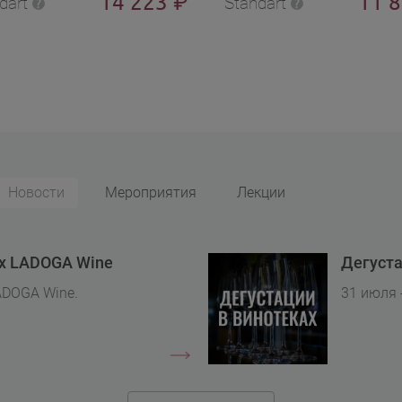
14 223
11 
₽
dart
Standart
Новости
Мероприятия
Лекции
ах LADOGA Wine
Дегуста
ADOGA Wine.
31 июля 