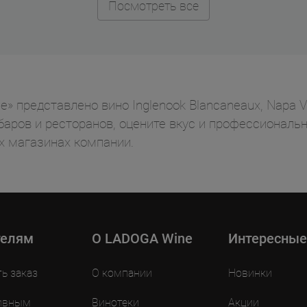
Посмотреть все
» представлено вино Inglenook Blancaneaux, Napa V
баров и ресторанов, оцените вкус и профессиональн
 магазинах компании.
телям
O LADOGA Wine
Интересные
ть заказ
О компании
Новинки
ивным
Винотеки
Акции