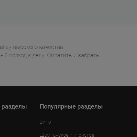
alley высокого качества.
ый подход к делу. Оплатить и забрать
 разделы
Популярные разделы
Вино
Шампанское и игристое