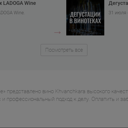
ах LADOGA Wine
Дегуста
ADOGA Wine.
31 июля 
Посмотреть все
e» представлено вино Khvanchkara высокого качеств
ус и профессиональный подход к делу. Оплатить и 