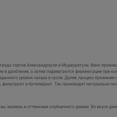
ограда сортов Александраули и Муджуретули. Вино произ
е и дробление, а затем подвергаются ферментации при ко
данного уровня сахара в сусле. Далее, процесс брожения
, фильтруют и бутилируют. Так производят натурально по
озы, малины и оттенками клубничного джема. Во вкусе до