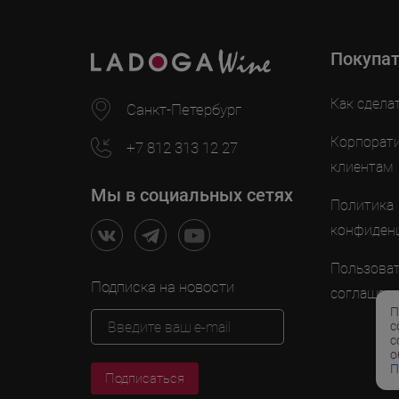
Покупа
Как сдела
Санкт-Петербург
Корпорат
+7 812 313 12 27
клиентам
Мы в социальных сетях
Политика
конфиден
Пользоват
Подписка на новости
соглашен
П
с
с
о
П
Подписаться