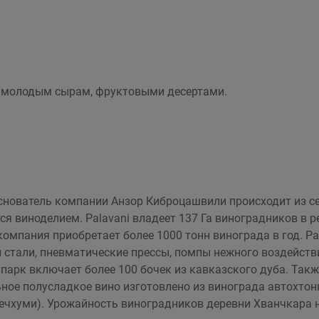
, молодым сырам, фруктовыми десертами.
 Основатель компании Анзор Киброцашвили происходит из се
я виноделием. Palavani владеет 137 Га виноградников в р
 компания приобретает более 1000 тонн винограда в год. 
стали, пневматические прессы, помпы нежного воздейств
парк включает более 100 бочек из кавказского дуба. Такж
ьное полусладкое вино изготовлено из винограда автохто
чхуми). Урожайность виноградников деревни Хванчкара н