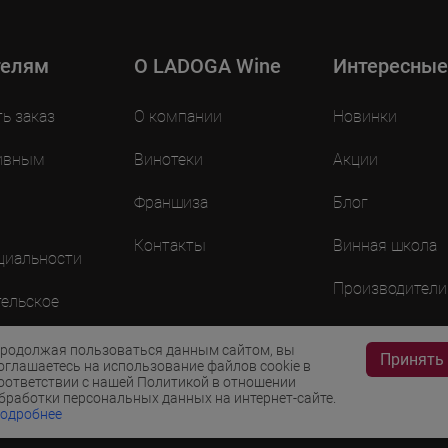
телям
O LADOGA Wine
Интересные
ть заказ
О компании
Новинки
ивным
Винотеки
Акции
Франшиза
Блог
Контакты
Винная школа
циальности
Производители
ельское
ие
родолжая пользоваться данным сайтом, вы
Принять
оглашаетесь на использование файлов cookie в
оответствии с нашей Политикой в отношении
бработки персональных данных на интернет-сайте.
одробнее