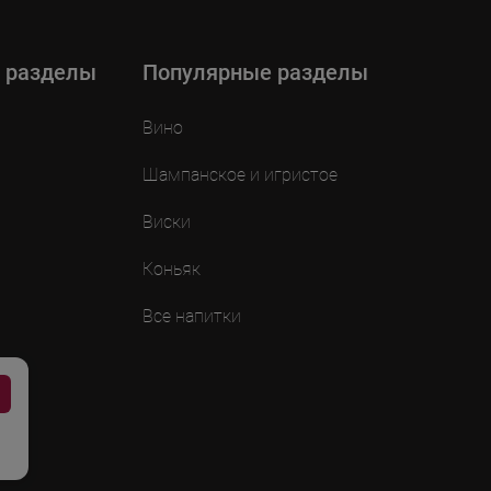
 разделы
Популярные разделы
Вино
Шампанское и игристое
Виски
Коньяк
Все напитки