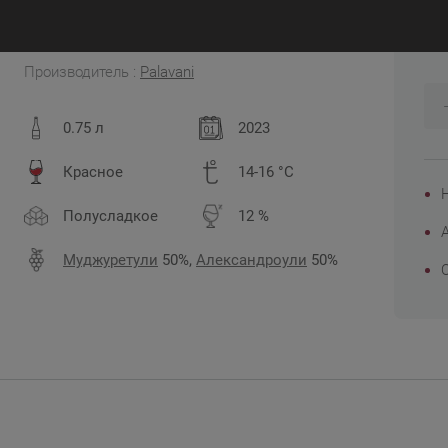
2
Грузия, Рача
Производитель :
Palavani
0.75 л
2023
Красное
14-16 °C
Полусладкое
12 %
Муджуретули
50%,
Александроули
50%