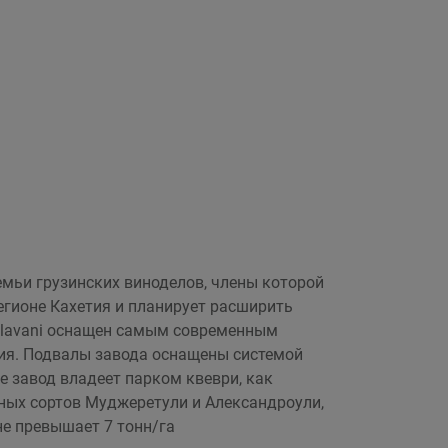
мьи грузинских виноделов, члены кото­рой
егионе Кахетия и планирует расширить
Palavani оснащен самым современным
ия. Подвалы завода оснащены системой
е завод владеет парком квеври, как
нных сортов Муджеретули и Александроули,
е превышает 7 тонн/га