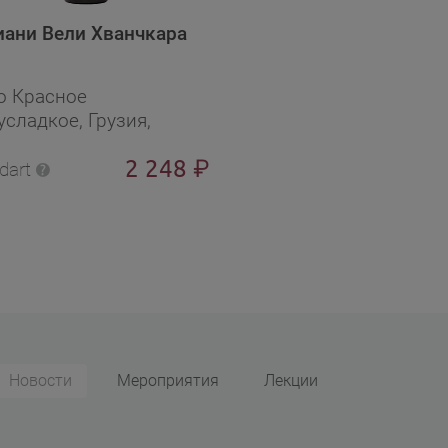
иани Вели Хванчкара
о Красное
сладкое, Грузия,
 л, 11.5 %
2 248
₽
dart
Новости
Мероприятия
Лекции