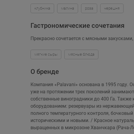
клубника
малина
роза
черешня
Гастрономические сочетания
Прекрасно сочетается с мясными закусками
мягкие сыры
мясные блюда
О бренде
Ком­пания «Palavani» основана в 1995 году.
уже на протяжении трех поколений занимаютс
собственные виноградники до 400 Га. Также
оборудованием: резервуары из нержавеющей 
полного температурного контроля, бочковый 
историческими и новыми. / Красное натурал
выращенных в микрозоне Хванчкара (Рача-Ле