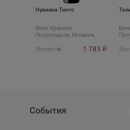
Нувиана Тинто
Тел
Вино Красное
Вин
Полусладкое, Испания,
Полу
0.75 л, 13 %
0.75
1 783
₽
Standart
Stan
События