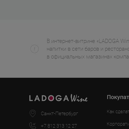
В интернет-витрине «LADOGA Wine»
напитки в сети баров и ресторан
в официальных магазинах компа
Покупа
Как сдела
Санкт-Петербург
Корпорат
+7 812 313 12 27