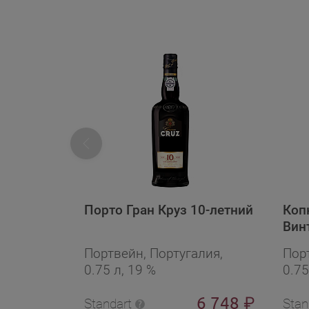
Порто Гран Круз 10-летний
Коп
Вин
Портвейн, Португалия,
Пор
0.75 л, 19 %
0.75
6 748
₽
Standart
Stan