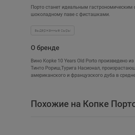
Порто станет идеальным гастрономическим с
шоколадному паве с фисташками.
выдержанные сыры
О бренде
Вино Kopke 10 Years Old Porto произведено и
Тинто Рориш,Турига Насионал, произрастающи
американского и французского дуба в средне
Похожие на Копке Порто