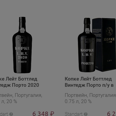
ке Лейт Боттлед
Копке Лейт Боттлед
тедж Порто 2020
Винтедж Порто п/у в
подарочной упаковке
твейн, Португалия,
Портвейн, Португалия
 л, 20 %
0.75 л, 20 %
6 348
6 
₽
dart
Standart