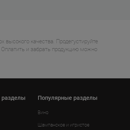
box высокого качества. Продегустируйте
у. Оплатить и забрать продукцию можно
 разделы
Популярные разделы
Вино
Шампанское и игристое