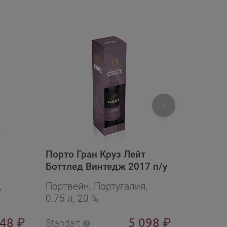
Порто Гран Круз Лейт
Порто 
Боттлед Винтедж 2017 п/у
2014
в подарочной упаковке
,
Портвейн, Португалия,
Портвей
0.75 л, 20 %
0.75 л, 
248
5 098
₽
₽
Standart
Standart