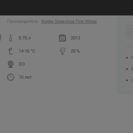
7
Португалия, Долина Дору
Производитель :
Kopke Sogevinos Fine Wines
0.75 л
2013
14-16 °C
20 %
DO
10 лет