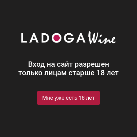
Наши винотеки
Акции
Новости
Блог
Винная
Ром
Виски
Ликеры
Коньяк
Джин
Крепк
Вход на сайт разрешен
только лицам старше 18 лет
 Порто 10-летний п/у
п/у
Мне уже есть 18 лет
n gift box
St
Рейтинги и награды
Посмотреть все