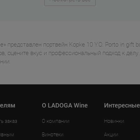
 представлен портвейн Kopke 10 Y.O. Porto in gift 
ов, оцените вкус и профессиональный подход к дел
нии.
телям
O LADOGA Wine
Интересные
ть заказ
О компании
Новинки
ивным
Винотеки
Акции