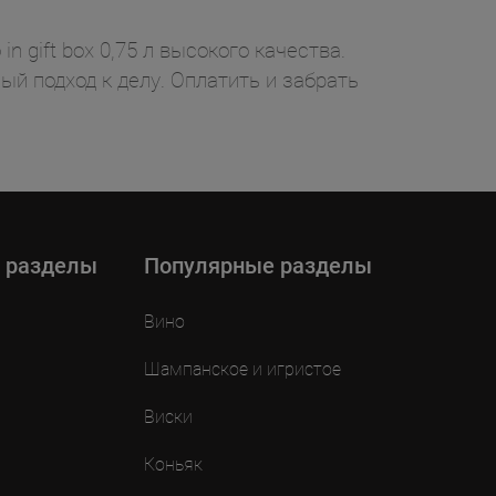
 gift box 0,75 л высокого качества.
ый подход к делу. Оплатить и забрать
 разделы
Популярные разделы
Вино
Шампанское и игристое
Виски
Коньяк