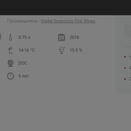
4
Португалия, Долина Дору
Производитель :
Kopke Sogevinos Fine Wines
0.75 л
2018
14-16 °C
19.5 %
DOC
5 лет