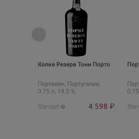
Копке Резерв Тони Порто
Пор
Портвейн, Португалия,
Пор
0.75 л, 19.5 %
0.75
4 598
₽
Standart
Stan