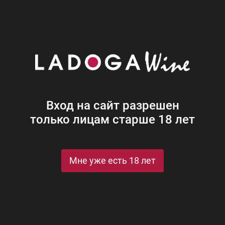
Наши винотеки
Акции
Новости
Блог
Винная
Ром
Виски
Ликеры
Коньяк
Джин
Крепк
Вход на сайт разрешен
только лицам старше 18 лет
 Резерв Тони Порто п/у
о п/у
Мне уже есть 18 лет
Porto in gift box
St
Рейтинги и награды