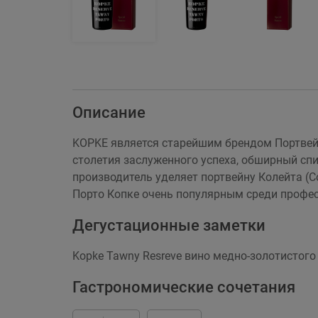
Описание
KOPKE является старейшим брендом Портвейн
столетия заслуженного успеха, обширный сп
производитель уделяет портвейну Колейта (Co
Порто Копке очень популярным среди профес
Дегустационные заметки
Kopke Tawny Resreve вино медно-золотистого
Гастрономические сочетания