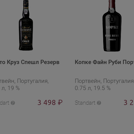
то Круз Спешл Резерв
Копке Файн Руби Пор
твейн, Португалия,
Портвейн, Португалия
 л, 19 %
0.75 л, 19.5 %
3 498
3 
₽
dart
Standart