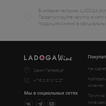
В интернет-витрине «LADOGA Wine
Продегустируйте напитки в сети 
продукцию можно в официальных
Покупа
Как сдела
Санкт-Петербург
Корпорат
+7 812 313 12 27
клиентам
Мы в социальных сетях
Политика
конфиден