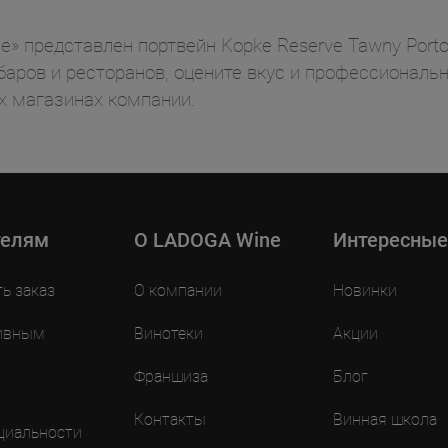
» представлен портвейн Kopke Reserve Tawny Porto in
баров и ресторанов, оцените вкус и профессиональн
 магазинах компании.
телям
O LADOGA Wine
Интересные
ть заказ
О компании
Новинки
ивным
Винотеки
Акции
Франшиза
Блог
Контакты
Винная школа
циальности