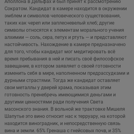
Аполлона в Дельфах и был принят к рассмотрению
Сократом. Кандидат в камере находится в окружении
эмблем и символов человеческого существования,
таких как череп или заплесневелый хлеб; другие
символы относятся к элементам морального учения
алхимии — соль, сера, петух и ртуть — и представляют
настойчивость. Нахождение в камере предназначено
для того, чтобы кандидат мог медитировать всё
время пребывания в ней и писать своё философское
завещание, в котором заявляет о своей готовности
изменить себя в мире, наполненном предрассудками и
дурными страстями. Тогда же кандидат оставляет
свои металлы у дверей храма, показывая этим
готовность пренебречь имеющимися деньгами и
другими ценностями ради получения Света
масонского знания. В вольной же трактовке Мишеля
Шапутье это вино относит нас к терруару, на которой
находится виноградник, и непосредственную связь
вина и земли. 65% Гренаша с гнейсовых почв, и 35%