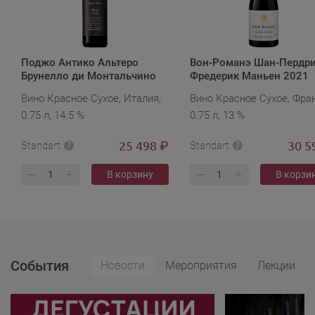
Поджо Антико Альтеро
Вон-Романэ Шан-Пердр
Брунелло ди Монтальчино
Фредерик Маньен 2021
2016
Вино Красное Сухое, Италия,
Вино Красное Сухое, Фра
0.75 л, 14.5 %
0.75 л, 13 %
25 498
30 5
₽
Standart
Standart
В корзину
В корзи
События
Новости
Мероприятия
Лекции