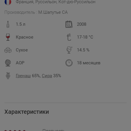
Франция, Руссильон, Кот-дю-Руссильон
Производитель :
М.Шапутье СА
1.5 л
2008
Красное
17-18 °C
Сухое
14.5 %
AOP
18 месяцев
Гренаш
65%,
Сира
35%
Характеристики