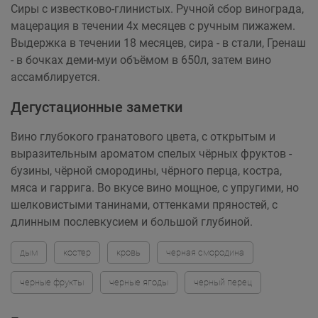
Сиры с известково-глинистых. Ручной сбор винограда,
мацерация в течении 4х месяцев с ручным пижажем.
Выдержка в течении 18 месяцев, сира - в стали, Гренаш
- в бочках деми-муи объёмом в 650л, затем вино
ассамблируется.
Дегустационные заметки
Вино глубокого гранатового цвета, с открытым и
выразительным ароматом спелых чёрных фруктов -
бузины, чёрной смородины, чёрного перца, костра,
мяса и гаррига. Во вкусе вино мощное, с упругими, но
шелковистыми танинами, оттенками пряностей, с
длинным послевкусием и большой глубиной.
дым
костер
кровь
черная смородина
черные фрукты
черные ягоды
черный перец