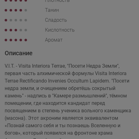
Плотность
Танин
Сладость
Кислотность
Аромат
Описание
V.I.T. - Visita Interiora Terrae, "Посети Недра Земли",
первая часть алхимической формулы Visita Interiora
Terraе Rectificando Invenies Occultum Lapidem. "Посети
недра земли, и очищением обретёшь сокрытый
камень" - надпись в "Камере размышлений", тёмном
помещении, где находится кандидат перед
посвящением в степень ученика вольного каменщика
(масона). Этот акроним является эквивалентом
«Познай самого себя и ты познаешь Вселенную и
богов», который появился на фронтоне храма