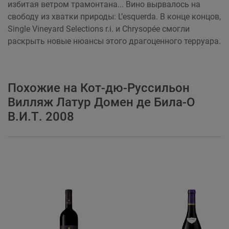
избитая ветром трамонтана... Вино вырвалось на
свободу из хватки природы: L’esquerda. В конце концов,
Single Vineyard Selections r.i. и Chrysopée смогли
раскрыть новые нюансы этого драгоценного терруара.
Похожие на Кот-дю-Руссильон
Вилляж Латур Домен де Била-О
В.И.Т. 2008