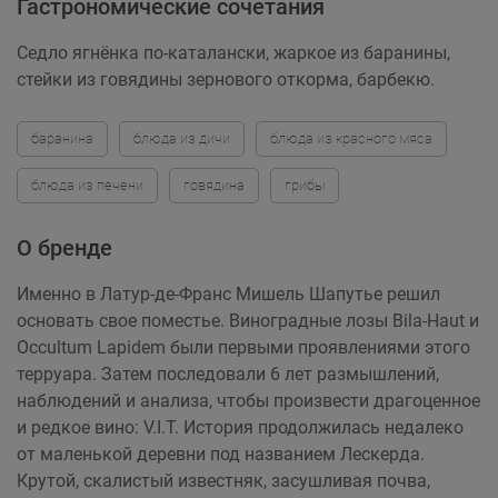
Гастрономические сочетания
Седло ягнёнка по-каталански, жаркое из баранины,
стейки из говядины зернового откорма, барбекю.
баранина
блюда из дичи
блюда из красного мяса
блюда из печени
говядина
грибы
О бренде
Именно в Латур-де-Франс Мишель Шапутье решил
основать свое поместье. Виноградные лозы Bila-Haut и
Occultum Lapidem были первыми проявлениями этого
терруара. Затем последовали 6 лет размышлений,
наблюдений и анализа, чтобы произвести драгоценное
и редкое вино: V.I.T. История продолжилась недалеко
от маленькой деревни под названием Лескерда.
Крутой, скалистый известняк, засушливая почва,