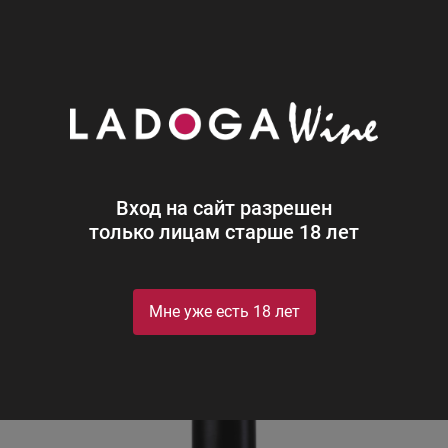
0
Каталог
Вино
Италия
Красное
Полусладкое
Портобелло Мерло Тревенеция
Portobello Merlot Delle Venezie
Вход на сайт разрешен
только лицам старше 18 лет
Мне уже есть 18 лет