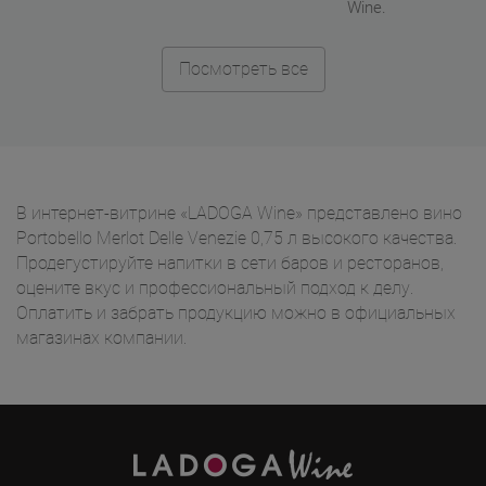
Wine.
Посмотреть все
В интернет-витрине «LADOGA Wine» представлено вино
Portobello Merlot Delle Venezie 0,75 л высокого качества.
Продегустируйте напитки в сети баров и ресторанов,
оцените вкус и профессиональный подход к делу.
Оплатить и забрать продукцию можно в официальных
магазинах компании.