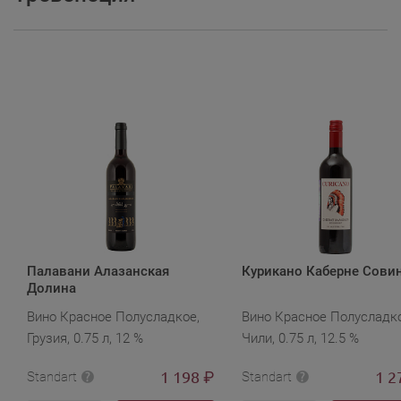
Палавани Алазанская
Курикано Каберне Сови
Долина
Вино Красное Полусладкое,
Вино Красное Полусладко
Грузия, 0.75 л, 12 %
Чили, 0.75 л, 12.5 %
1 198
1 2
₽
Standart
Standart