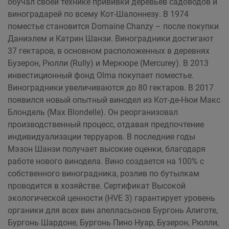
обучал своей технике прививки деревьев садоводов и
виноградарей по всему Кот-Шалоннезу. В 1974
поместье становится Domaine Chanzy – после покупки
Даниэлем и Катрин Шанзи. Виноградники достигают
37 гектаров, в основном расположенных в деревнях
Бузерон, Рюлли (Rully) и Меркюре (Mercurey). В 2013
инвестиционный фонд Olma покупает поместье.
Виноградники увеличиваются до 80 гектаров. В 2017
появился новый опытный винодел из Кот-де-Нюи Макс
Блондель (Max Blondelle). Он реорганизовал
производственный процесс, отдавая предпочтение
индивидуализации терруаров. В последние годы
Мэзон Шанзи получает высокие оценки, благодаря
работе нового винодела. Вино создается на 100% с
собственного виноградника, розлив по бутылкам
проводится в хозяйстве. Сертификат Высокой
экологической ценности (HVE 3) гарантирует уровень
органики для всех вин апелласьонов Бургонь Алиготе,
Бургонь Шардоне, Бургонь Пино Нуар, Бузерон, Рюлли,