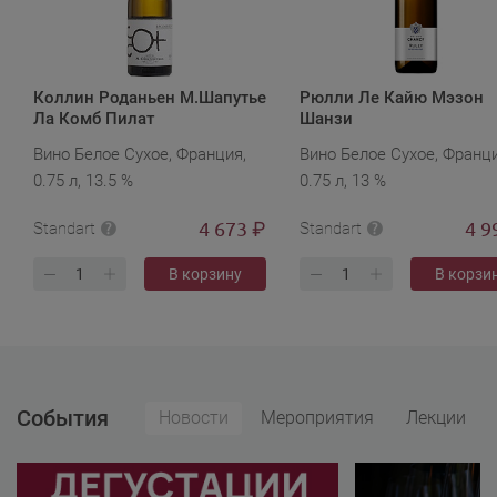
Коллин Роданьен М.Шапутье
Рюлли Ле Кайю Мэзон
Ла Комб Пилат
Шанзи
Вино Белое Сухое, Франция,
Вино Белое Сухое, Франци
0.75 л, 13.5 %
0.75 л, 13 %
4 673
4 9
₽
Standart
Standart
В корзину
В корзи
События
Новости
Мероприятия
Лекции