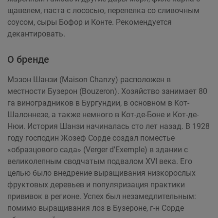
щавелем, паста с лососью, перепелка со сливочным
соусом, сыры Бофор и Конте. Рекомендуется
декантировать.
О бренде
Мэзон Шанзи (Maison Chanzy) расположен в
местности Бузерон (Bouzeron). Хозяйство занимает 80
га виноградников в Бургундии, в основном в Кот-
Шалоннезе, а также немного в Кот-де-Боне и Кот-де-
Нюи. История Шанзи начиналась сто лет назад. В 1928
году господин Жозеф Сорде создал поместье
«образцового сада» (Verger d'Exemple) в здании с
великолепным сводчатым подвалом XVI века. Его
целью было внедрение выращивания низкорослых
фруктовых деревьев и популяризация практики
прививок в регионе. Успех был незамедлительным:
помимо выращивания лоз в Бузероне, г-н Сорде