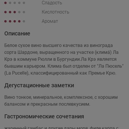
Сладость
Кислотность
Аромат
Описание
Белое сухое вино высшего качества из винограда
сорта Шардоне, выращенного на участке (климá) Ла
Крэ в коммуне Рюлли в Бургундии.Ла Крэ является
бывшим карьером. Клима был отделен от "Ла Пюсель"
(La Pucelle), классифицированный как Премье Крю.
Дегустационные заметки
Вино тонкое, минеральное, комплексное, с хорошим
балансом и прекрасным послевкусием.
Гастрономические сочетания
жаренный гамбас и другие дары моря, филе карпа с