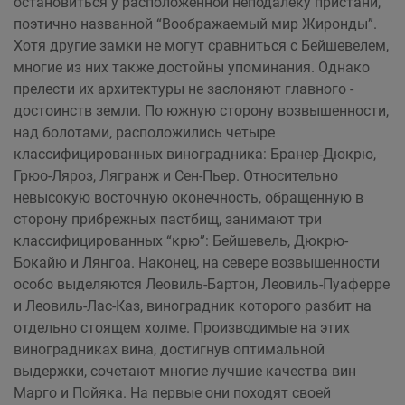
остановиться у расположенной неподалеку пристани,
поэтично названной “Воображаемый мир Жиронды”.
Хотя другие замки не могут сравниться с Бейшевелем,
многие из них также достойны упоминания. Однако
прелести их архитектуры не заслоняют главного -
достоинств земли. По южную сторону возвышенности,
над болотами, расположились четыре
классифицированных виноградника: Бранер-Дюкрю,
Грюо-Ляроз, Лягранж и Сен-Пьер. Относительно
невысокую восточную оконечность, обращенную в
сторону прибрежных пастбищ, занимают три
классифицированных “крю”: Бейшевель, Дюкрю-
Бокайю и Лянгоа. Наконец, на севере возвышенности
особо выделяются Леовиль-Бартон, Леовиль-Пуаферре
и Леовиль-Лас-Каз, виноградник которого разбит на
отдельно стоящем холме. Производимые на этих
виноградниках вина, достигнув оптимальной
выдержки, сочетают многие лучшие качества вин
Марго и Пойяка. На первые они походят своей