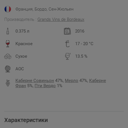
Франция, Бордо, Сен-Жюльен
Производитель :
Grands Vins de Bordeauх
0.375 л
2016
Красное
17 - 20 °C
Сухое
13.5 %
AOC
Каберне Совиньон
47%,
Мерло
47%,
Каберне
Фран
5%,
Пти Вердо
1%
Характеристики