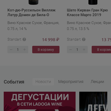
Кот-дю-Руссильон Вилляж
Шато Кирван Гран Крю
Латур Домен де Била-О
Классе Марго 2019
В.И.Т. 2013
Вино Красное Сухое, Франция,
Вино Красное Сухое, Фра
0.75 л, 14 %
0.75 л, 13.5 %
14 998
13 7
₽
Standart
Standart
В корзину
В корзи
События
Новости
Мероприятия
Лекции