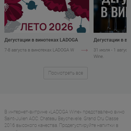
Дегустации в винотеках LADOGA
Дегустации в в
Wine
Wine
7-8 августа в винотеках LADOGA Wine.
31 июля - 1 авгус
Wine.
Посмотреть все
В интернет-витрине «LADOGA Wine» представлено вино
Saint-Julien AOC. Chateau Beychevelle. Grand Cru Classe
2016 высокого качества. Продегустируйте напитки в