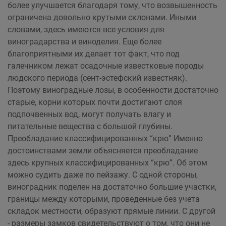
более улучшается благодаря тому, что возвышенность
ограничена довольно крутыми склонами. Иными
словами, здесь имеются все условия для
виноградарства и виноделия. Еще более
благоприятными их делает тот факт, что под
галечником лежат осадочные известковые породы
людского периода (сент-эстефский известняк).
Поэтому виноградные лозы, в особенности достаточно
старые, корни которых почти достигают слоя
подпочвенных вод, могут получать влагу и
питательные вещества с большой глубины.
Преобладание классифицированных “крю” Именно
достоинствами земли объясняется преобладание
здесь крупных классифицированных “крю”. Об этом
можно судить даже по пейзажу. С одной стороны,
виноградник поделен на достаточно большие участки,
границы между которыми, проведенные без учета
складок местности, образуют прямые линии. С другой
- размеры замков свидетельствуют о том, что они не