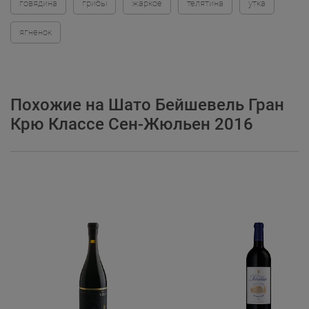
говядина
грибы
жаркое
телятина
утка
ягненок
Похожие на Шато Бейшевель Гран
Крю Классе Сен-Жюльен 2016