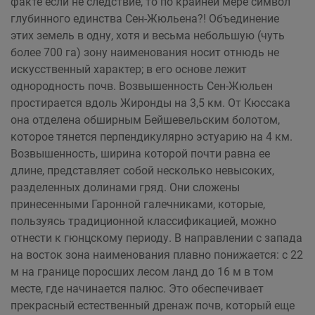
факте если не следствие, то по крайней мере символ
глубинного единства Сен-Жюльена?! Объединение
этих земель в одну, хотя и весьма небольшую (чуть
более 700 га) зону наименования носит отнюдь не
искусственный характер; в его основе лежит
однородность почв. Возвышенность Сен-Жюльен
простирается вдоль Жиронды на 3,5 км. От Кюссака
она отделена обширным Бейшевельским болотом,
которое тянется перпендикулярно эстуарию на 4 км.
Возвышенность, ширина которой почти равна ее
длине, представляет собой несколько невысоких,
разделенных долинами гряд. Они сложены
принесенными Гаронной галечниками, которые,
пользуясь традиционной классификацией, можно
отнести к гюнцскому периоду. В направлении с запада
на восток зона наименования плавно понижается: с 22
м на границе поросших лесом ланд до 16 м в том
месте, где начинается палюс. Это обеспечивает
прекрасный естественный дренаж почв, который еще