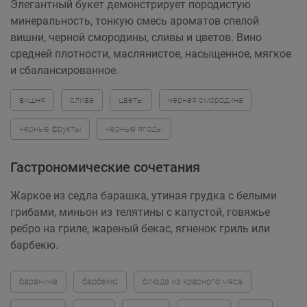
Элегантный букет демонстрирует породистую
минеральность, тонкую смесь ароматов спелой
вишни, черной смородины, сливы и цветов. Вино
средней плотности, маслянистое, насыщенное, мягкое
и сбалансированное.
вишня
слива
цветы
черная смородина
черные фрукты
черные ягоды
Гастрономические сочетания
Жаркое из седла барашка, утиная грудка с белыми
грибами, миньон из телятины с капустой, говяжье
ребро на гриле, жареный бекас, ягненок гриль или
барбекю.
баранина
барбекю
блюда из красного мяса