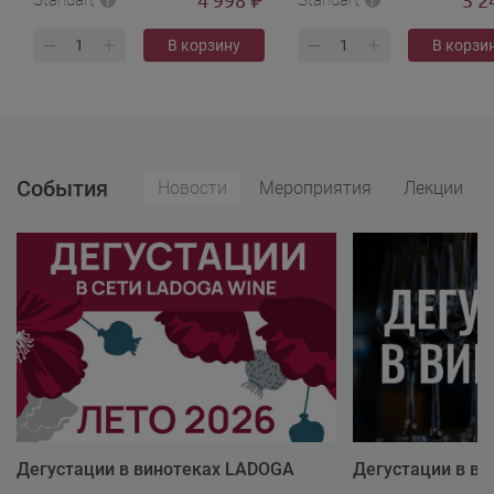
₽
Standart
Standart
В корзину
В корзи
События
Новости
Мероприятия
Лекции
Дегустации в винотеках LADOGA
Дегустации в в
Wine
Wine