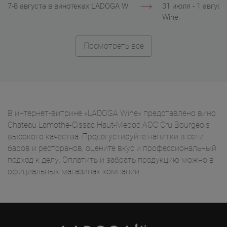
7-8 августа в винотеках LADOGA Wine.
31 июля - 1 авгус
Wine.
Посмотреть все
В интернет-витрине «LADOGA Wine» представлено вино
Chateau Lamothe-Cissac Haut-Medoc AOC Cru Bourgeois
высокого качества. Продегустируйте напитки в сети
баров и ресторанов, оцените вкус и профессиональный
подход к делу. Оплатить и забрать продукцию можно в
официальных магазинах компании.