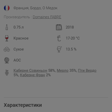
Франция, Бордо, О Медок
Производитель :
Domaines FABRE
0.75 л
2018
Красное
17-20 °C
Сухое
13.5 %
AOC
Каберне Совиньон
58%,
Мерло
35%,
Пти Вердо
5%,
Каберне Фран
2%
Характеристики