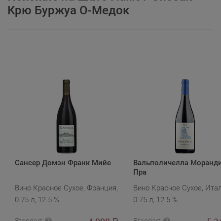
Крю Буржуа О-Медок
Сансер Домэн Франк Мийе
Вальполичелла Моранд
Пра
Вино Красное Сухое, Франция,
Вино Красное Сухое, Итал
0.75 л, 12.5 %
0.75 л, 12.5 %
4 998
5 2