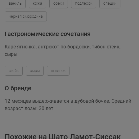
ваниль
кожа
орехи
подлесок
специи
черная смородина
Гастрономические сочетания
Каре ягненка, антрекот по-бордоски, тибон стейк,
сыры.
стейк
сыры
ягненок
О бренде
12 месяцев выдерживается в дубовой бочке. Средний
возраст лозы: 30 лет.
Похожие на Шато Ламот-Сиссак