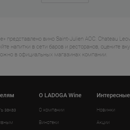
 представлено вино Saint-Julien AOC. Chateau Leovi
йте напитки в сети баров и ресторанов, оцените вк
можно в официальных магазинах компании.
телям
O LADOGA Wine
Интересные
ть заказ
О компании
Новинки
ивным
Винотеки
Акции