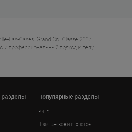
lle-Las-Cases. Grand Cru Classe 2007
ус и профессиональный подход к делу.
 разделы
Популярные разделы
Вино
Шампанское и игристое