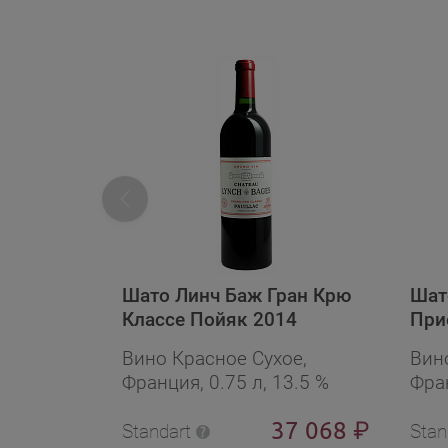
Шато Линч Баж Гран Крю
Шат
Классе Пойяк 2014
При
Эми
Вино Красное Сухое,
Вин
(дер
Франция, 0.75 л, 13.5 %
Фран
37 068
₽
Standart
Stan