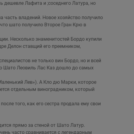
ь дешевле Лафита и ;соседнего Латура, но
ла часть владений. Новое хозяйство получило
 что шато получило Второе Гран Крю в
кции. Несколько знаменитостей Бордо купили
дре Делон ставщий его преемником,
специалистов не только вин Бордо, но и всей
ино Шато Леовиль Лас Каз дошло до самых
Маленький Лев»). А Кло дю Марки, которое
ляется отдельным виноградником, который
сле того, как его сестра продала ему свои
дится прямо за стеной от Шато Латур.
чень часто сравнивается с легендарным