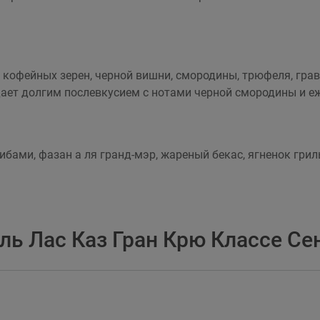
 кофейных зерен, черной вишни, смородины, трюфеля, грави
дает долгим послевкусием с нотами черной смородины и е
ибами, фазан а ля гранд-мэр, жареный бекас, ягненок грил
ль Лас Каз Гран Крю Классе С