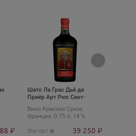
рю
Шато Ла Грас Дьё де
Шато П
Приёр Арт Рюс Сент-
Классе
Эмильон Гран Крю 2021
Вино Красное Сухое,
Вино Кр
(дер.ящ. корх6)
Франция, 0.75 л, 14 %
Франция
688
39 250
₽
₽
Standart
Standart