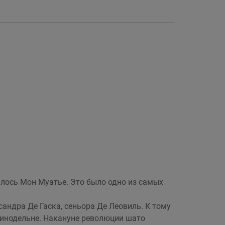
алось Мон Муатье. Это было одно из самых
андра Де Гаска, сеньора Де Леовиль. К тому
 винодельне. Накануне революции шато