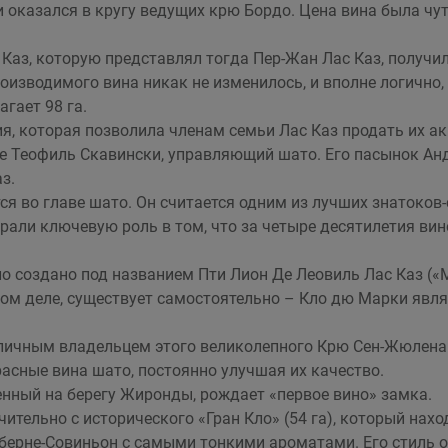
 оказался в кругу ведущих крю Бордо. Цена вина была чут
 Каз, которую представлял тогда Пер-Жан Лас Каз, получи
оизводимого вина никак не изменилось, и вполне логично,
гает 98 га.
я, которая позволила членам семьи Лас Каз продать их а
ле Теофиль Скавински, управляющий шато. Его пасынок Ан
з.
я во главе шато. Он считается одним из лучших знатоков-
грали ключевую роль в том, что за четыре десятилетия в
ло создано под названием Пти Лион Де Леовиль Лас Каз («
амом деле, существует самостоятельно – Кло дю Марки яв
личным владельцем этого великолепного Крю Сен-Жюлена по
расные вина шато, постоянно улучшая их качество.
енный на берегу Жиронды, рождает «первое вино» замка.
ительно с исторического «Гран Кло» (54 га), который нахо
ерне-Совиньон с самыми тонкими ароматами. Его стиль о