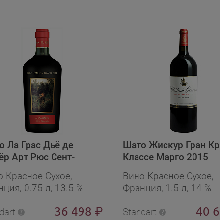
о Ла Грас Дьё де
Шато Жискур Гран К
ёр Арт Рюс Сент-
Классе Марго 2015
льон Гран Крю 2014
о Красное Сухое,
Вино Красное Сухое,
.ящ. корх6)
ция, 0.75 л, 13.5 %
Франция, 1.5 л, 14 %
36 498
40 
₽
dart
Standart