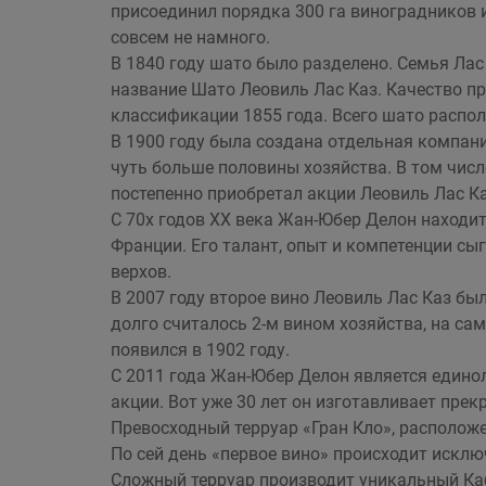
присоединил порядка 300 га виноградников и
совсем не намного.
В 1840 году шато было разделено. Семья Лас
название Шато Леовиль Лас Каз. Качество пр
классификации 1855 года. Всего шато распола
В 1900 году была создана отдельная компани
чуть больше половины хозяйства. В том чис
постепенно приобретал акции Леовиль Лас Ка
С 70х годов ХХ века Жан-Юбер Делон находитс
Франции. Его талант, опыт и компетенции сы
верхов.
В 2007 году второе вино Леовиль Лас Каз бы
долго считалось 2-м вином хозяйства, на с
появился в 1902 году.
С 2011 года Жан-Юбер Делон является едино
акции. Вот уже 30 лет он изготавливает прек
Превосходный терруар «Гран Кло», располож
По сей день «первое вино» происходит исключ
Сложный терруар производит уникальный Каб