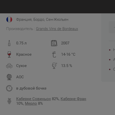
5
RP 92
JS 95
WS 91
Decanter 95
Vinous 92
Франция, Бордо, Сен-Жюльен
Производитель :
Grands Vins de Bordeauх
0.75 л
2007
Красное
14-16 °C
Сухое
13.5 %
AOC
в дубовой бочке
Каберне Совиньон
82%,
Каберне Фран
10%,
Мерло
8%