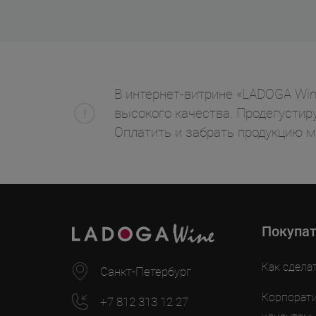
В интернет-витрине «LADOGA Wine»
высокого качества. Продегустиру
Оплатить и забрать продукцию 
Покупа
Как сдела
Санкт-Петербург
Корпорат
+7 812 313 12 27