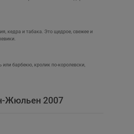
я, кедра и табака. Это щедрое, свежее и
жевики.
ь или барбекю, кролик по-королевски,
ен-Жюльен 2007