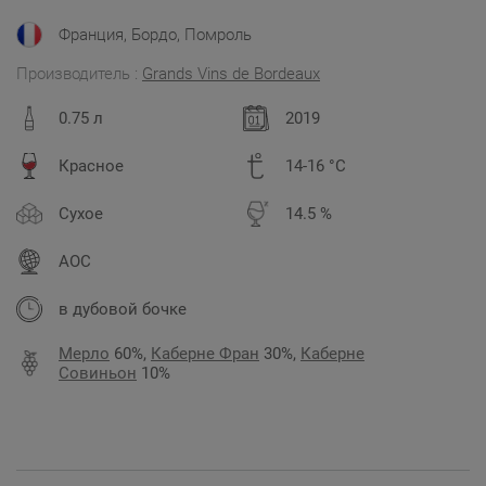
Франция, Бордо, Помроль
Производитель :
Grands Vins de Bordeauх
0.75 л
2019
Красное
14-16 °C
Сухое
14.5 %
AOC
в дубовой бочке
Мерло
60%,
Каберне Фран
30%,
Каберне
Совиньон
10%