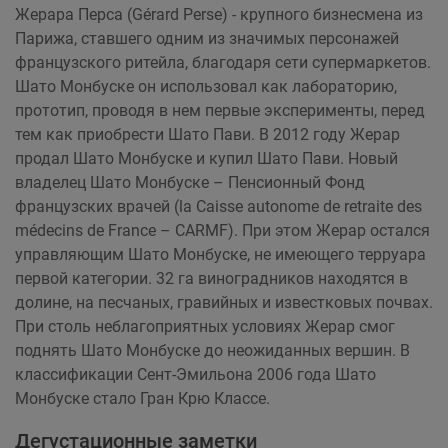
Жерара Перса (Gérard Perse) - крупного бизнесмена из
Парижа, ставшего одним из значимых персонажей
французского ритейла, благодаря сети супермаркетов.
Шато Монбуске он использовал как лабораторию,
прототип, проводя в нем первые эксперименты, перед
тем как приобрести Шато Пави. В 2012 году Жерар
продал Шато Монбуске и купил Шато Пави. Новый
владелец Шато Монбуске – Пенсионный Фонд
французских врачей (la Caisse autonome de retraite des
médecins de France – CARMF). При этом Жерар остался
управляющим Шато Монбуске, не имеющего терруара
первой категории. 32 га виноградников находятся в
долине, на песчаных, гравийных и известковых почвах.
При столь неблагоприятных условиях Жерар смог
поднять Шато Монбуске до неожиданных вершин. В
классификации Сент-Эмильона 2006 года Шато
Монбуске стало Гран Крю Классе.
Дегустационные заметки