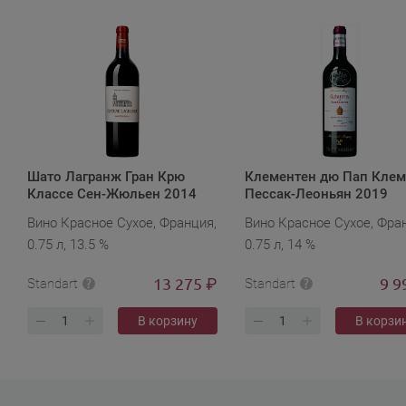
Шато Лагранж Гран Крю
Клементен дю Пап Кле
Классе Сен-Жюльен 2014
Пессак-Леоньян 2019
Вино Красное Сухое, Франция,
Вино Красное Сухое, Фра
0.75 л, 13.5 %
0.75 л, 14 %
13 275
9 9
₽
Standart
Standart
В корзину
В корзи